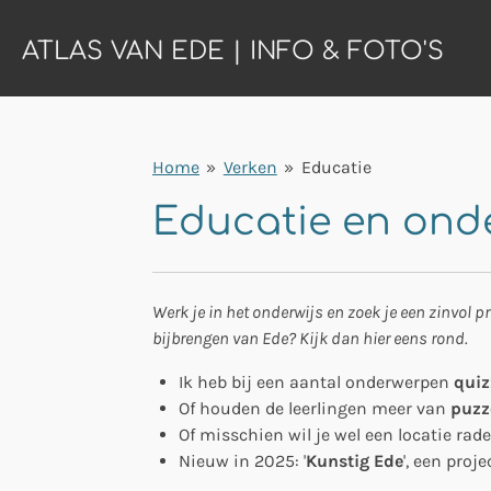
Ga
ATLAS VAN EDE | INFO & FOTO'S
direct
naar
de
hoofdinhoud
Home
»
Verken
»
Educatie
Educatie en onde
Werk je in het onderwijs en zoek je een zinvol p
bijbrengen van Ede? Kijk dan hier eens rond.
Ik heb bij een aantal onderwerpen
quiz
Of houden de leerlingen meer van
puzz
Of misschien wil je wel een locatie ra
Nieuw in 2025: '
Kunstig Ede
', een pro