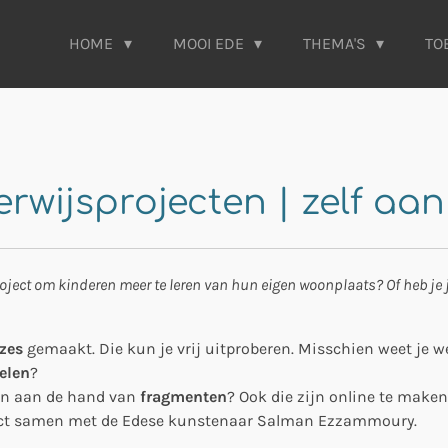
HOME
MOOI EDE
THEMA'S
TO
rwijsprojecten | zelf aan
roject om kinderen meer te leren van hun eigen woonplaats? Of heb je j
zes
gemaakt. Die kun je vrij uitproberen. Misschien weet je w
elen
?
den aan de hand van
fragmenten
? Ook die zijn online te maken
ject samen met de Edese kunstenaar Salman Ezzammoury.