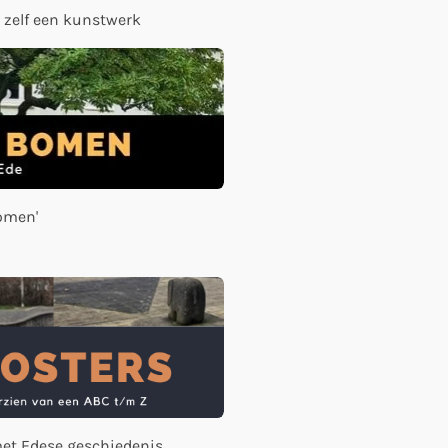
 zelf een kunstwerk
bomen'
et Edese geschiedenis