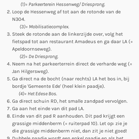
(1)= Parkeerterein Hessenweg/ Driesprong.
Loop de Hessenweg af tot aan de rotonde van de
N304.
(3)= Mobilisatiecomplex.
Steek de rotonde aan de linkerzijde over, volg het
fietspad tot aan restaurant Amadeus en ga daar LA (=
Apeldoornseweg).
(2)= De Driesprong.
Neem na het parkeerterrein direct de verharde weg (=
Jan Hilgersweg).
Ga direct na de bocht (naar rechts) LA het bos in, bij
bordje 'Gemeente Ede' (heel klein paadje).
(4)= Het Edese Bos.
Ga direct schuin RD, het smalle zandpad vervolgen.
Ga aan het einde van dit pad LA.
Einde van dit pad R aanhouden. Dit pad krijgt een
grassige middenberm (= ruiterpad 10). Let op: zie je
die grassige middenberm niet, dan zit je niet goed!
Dubbele paadje wordt een enkel paadje en als het