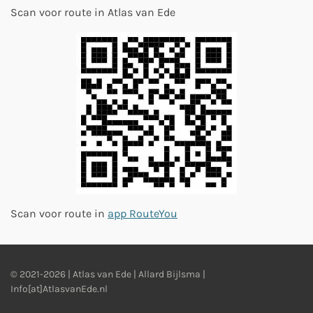
Scan voor route in Atlas van Ede
Scan voor route in
app RouteYou
© 2021-2026 | Atlas van Ede | Allard Bijlsma |
Info[at]AtlasvanEde.nl