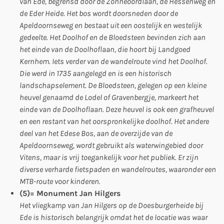
van Ede, begrensd door de Zonneoordlaan, de Hessenweg en
de Eder Heide. Het bos wordt doorsneden door de
Apeldoornseweg en bestaat uit een oostelijk en westelijk
gedeelte. Het Doolhof en de Bloedsteen bevinden zich aan
het einde van de Doolhoflaan, die hoort bij Landgoed
Kernhem. Iets verder van de wandelroute vind het Doolhof.
Die werd in 1735 aangelegd en is een historisch
landschapselement. De Bloedsteen, gelegen op een kleine
heuvel genaamd de Lodel of Gravenbergje, markeert het
einde van de Doolhoflaan. Deze heuvel is ook een grafheuvel
en een restant van het oorspronkelijke doolhof. Het andere
deel van het Edese Bos, aan de overzijde van de
Apeldoornseweg, wordt gebruikt als waterwingebied door
Vitens, maar is vrij toegankelijk voor het publiek. Er zijn
diverse verharde fietspaden en wandelroutes, waaronder een
MTB-route voor kinderen.
(5)= Monument Jan Hilgers
Het vliegkamp van Jan Hilgers op de Doesburgerheide bij
Ede is historisch belangrijk omdat het de locatie was waar