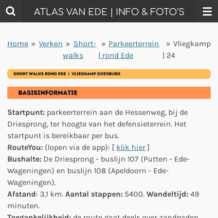
Ga
ATLAS VAN EDE | INFO & FOTO'S
direct
naar
Home
»
Verken
»
Short-
»
Parkeerterrein
»
Vliegkamp
de
walks
| rond Ede
| 24
hoofdinhoud
Startpunt:
parkeerterrein aan de Hessenweg, bij de
Driesprong, ter hoogte van het defensieterrein. Het
startpunt is bereikbaar per bus.
RouteYou:
(lopen via de app): [
klik hier
]
Bushalte:
De Driesprong - buslijn 107 (Putten - Ede-
Wageningen) en buslijn 108 (Apeldoorn - Ede-
Wageningen).
Afstand
: 3,1 km.
Aantal stappen:
5400.
Wandeltijd:
49
minuten.
Toegankelijkheid:
de route gaat deels over zandpaden.