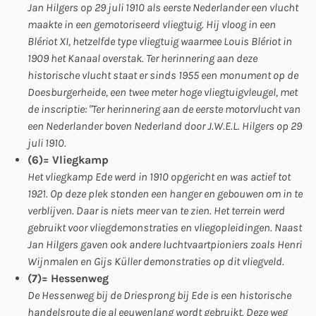
Jan Hilgers op 29 juli 1910 als eerste Nederlander een vlucht
maakte in een gemotoriseerd vliegtuig. Hij vloog in een
Blériot XI, hetzelfde type vliegtuig waarmee Louis Blériot in
1909 het Kanaal overstak. Ter herinnering aan deze
historische vlucht staat er sinds 1955 een monument op de
Doesburgerheide, een twee meter hoge vliegtuigvleugel, met
de inscriptie: "Ter herinnering aan de eerste motorvlucht van
een Nederlander boven Nederland door J.W.E.L. Hilgers op 29
juli 1910.
(6)= Vliegkamp
Het vliegkamp Ede werd in 1910 opgericht en was actief tot
1921. Op deze plek stonden een hanger en gebouwen om in te
verblijven. Daar is niets meer van te zien. Het terrein werd
gebruikt voor vliegdemonstraties en vliegopleidingen. Naast
Jan Hilgers gaven ook andere luchtvaartpioniers zoals Henri
Wijnmalen en Gijs Küller demonstraties op dit vliegveld.
(7)= Hessenweg
De Hessenweg bij de Driesprong bij Ede is een historische
handelsroute die al eeuwenlang wordt gebruikt. Deze weg