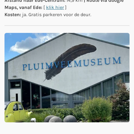
Afstand naar Ede-Centrum:
14,9 km
| Route via Google
Maps, vanaf Ede:
[
klik hier
]
Kosten:
ja. Gratis parkeren voor de deur.