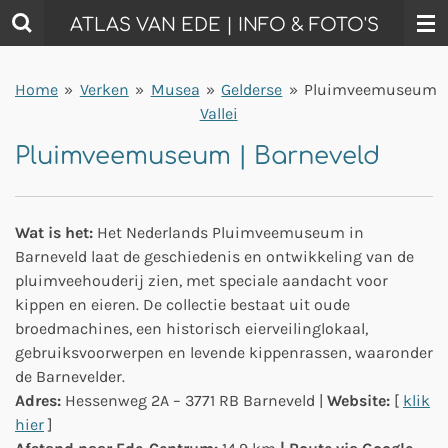
Ga
ATLAS VAN EDE | INFO & FOTO'S
direct
naar
Home
»
Verken
»
Musea
»
Gelderse
»
Pluimveemuseum
de
Vallei
hoofdinhoud
Pluimveemuseum | Barneveld
Wat is het:
Het
Nederlands Pluimveemuseum
in
Barneveld laat de geschiedenis en ontwikkeling van de
pluimveehouderij zien, met speciale aandacht voor
kippen en eieren. De collectie bestaat uit oude
broedmachines, een historisch eierveilinglokaal,
gebruiksvoorwerpen en levende kippenrassen, waaronder
de Barnevelder.
Adres:
Hessenweg 2A – 3771 RB Barneveld
|
Website:
[
klik
hier
]