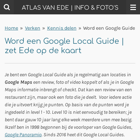
Ga
ATLAS VAN EDE | INFO & FOTO'S
direct
naar
Home
»
Verken
»
Kennis delen
»
Word een Google Guide
de
hoofdinhoud
Word een Google Local Guide |
zet Ede op de kaart
Je bent een Google Local Guide als je regelmatig aan locaties in
Google Maps
een review, foto of video koppelt of als je in Google
Maps informatie inbrengt of checkt. Dat kan een review van een
restaurant zijn, maar ook een foto die je deelt. Voor iedere actie
die je uitvoert krijg je punten. Op basis van de punten word je
ingedeeld in level 1 - 10. Level 10 is niet eenvoudig te bereiken; je
bent daar gauw 10 jaar lang elke week meerdere uren mee bezig.
Ikzelf ben in 1998 begonnen bij de voorloper van Google Guides,
Google Panoramio
. Sinds 2016 heet dit Google Local Guides.