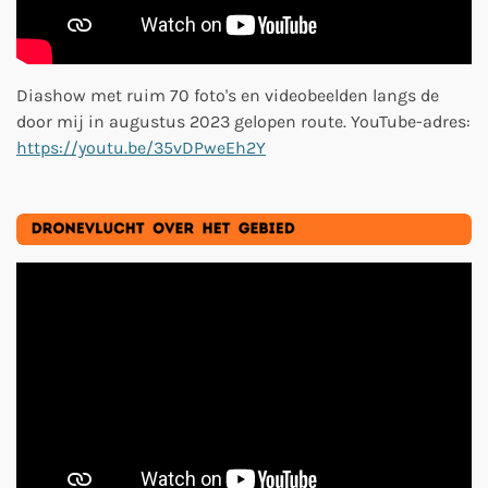
Diashow met ruim 70 foto's en videobeelden langs de
door mij in augustus 2023 gelopen route. YouTube-adres:
https://youtu.be/35vDPweEh2Y