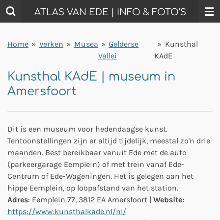
Ga
ATLAS VAN EDE | INFO & FOTO'S
direct
naar
Home
»
Verken
»
Musea
»
Gelderse
»
Kunsthal
de
Vallei
KAdE
hoofdinhoud
Kunsthal KAdE | museum in
Amersfoort
Dit is een museum voor hedendaagse kunst.
Tentoonstellingen zijn er altijd tijdelijk, meestal zo'n drie
maanden. Best bereikbaar vanuit Ede met de auto
(parkeergarage Eemplein) of met trein vanaf Ede-
Centrum of Ede-Wageningen. Het is gelegen aan het
hippe Eemplein, op loopafstand van het station.
Adres
: Eemplein 77, 3812 EA Amersfoort |
Website:
https://www.kunsthalkade.nl/nl/