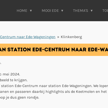
HOME
MOOI EDE
THEMA'S
TO
-Centrum naar Ede-Wageningen
»
Klinkenberg
m.
t
: mei 2024.
eeld te krijgen.
station Ede-Centrum naar station Ede-Wageningen. We lopen
anen en passeren daarbij highlights als de Keetmolen en het
oop je dus geen rondje.