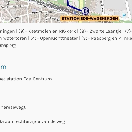
ingen | (9)= Keetmolen en RK-kerk | (8)= Zwarte Laantje | (7)
watertoren | (4)= Openluchttheater | (3)= Paasberg en Klinken
tmap.org.
 km
 het station Ede-Centrum.
rnhemseweg).
Ga aan rechterzijde van de weg