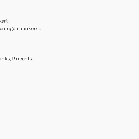
erk.
ageningen aankomt.
links, R=rechts.