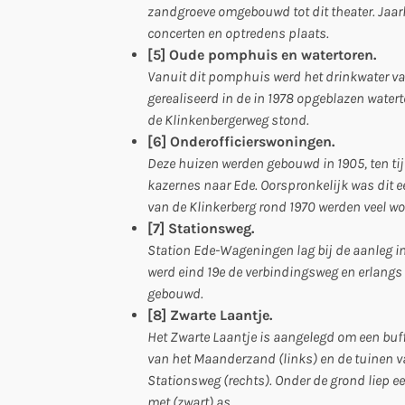
zandgroeve omgebouwd tot dit theater. Jaarli
concerten en optredens plaats.
[5] Oude pomphuis en watertoren.
Vanuit dit pomphuis werd het drinkwater va
gerealiseerd in de in 1978 opgeblazen water
de Klinkenbergerweg stond.
[6] Onderofficierswoningen.
Deze huizen werden gebouwd in 1905, ten ti
kazernes naar Ede. Oorspronkelijk was dit e
van de Klinkerberg rond 1970 werden veel w
[7] Stationsweg.
Station Ede-Wageningen lag bij de aanleg i
werd eind 19e de verbindingsweg en erlangs w
gebouwd.
[8] Zwarte Laantje.
Het Zwarte Laantje is aangelegd om een buff
van het Maanderzand (links) en de tuinen v
Stationsweg (rechts). Onder de grond liep e
met (zwart) as.