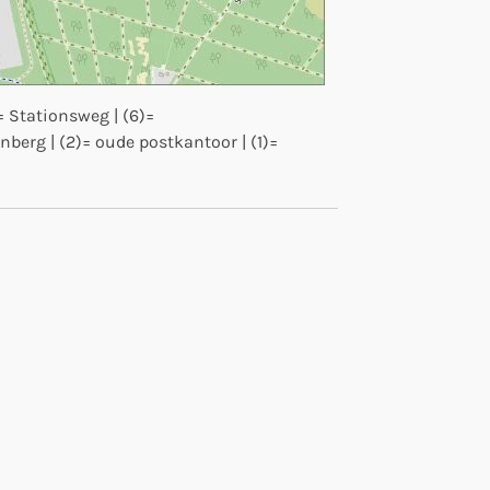
= Stationsweg | (6)=
berg | (2)= oude postkantoor | (1)=