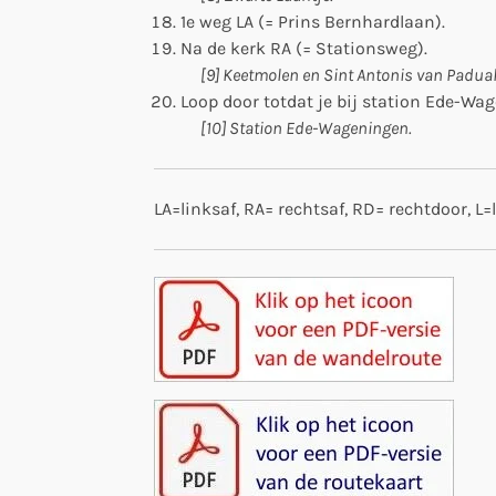
1e weg LA (= Prins Bernhardlaan).
Na de kerk RA (= Stationsweg).
[9] Keetmolen en Sint Antonis van Paduak
Loop door totdat je bij station Ede-W
[10] Station Ede-Wageningen.
LA=linksaf, RA= rechtsaf, RD= rechtdoor, L=