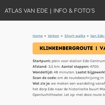
Ga
ATLAS VAN EDE | INFO & FOTO'S
direct
naar
de
hoofdinhoud
Home
»
Verken
»
Short-walks
»
Van Ede
Startpunt:
plein voor
station Ede-Centru
Afstand
: 3,5 km.
Aantal stappen:
4700.
Wandeltijd:
48 minuten.
Laatst bijgewerk
Scan de code:
om de routebeschrijving in b
Wat zie je:
we maken een wandeling vanaf 
het dorp Ede naar de historische buurt Ma
Openluchttheater. Let op: met deze route l