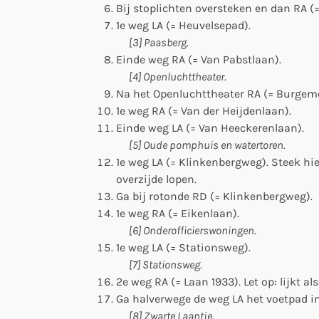
Bij stoplichten oversteken en dan RA (
1e weg LA (= Heuvelsepad).
[3] Paasberg.
Einde weg RA (= Van Pabstlaan).
[4] Openluchttheater.
Na het Openluchttheater RA (= Burgeme
1e weg RA (= Van der Heijdenlaan).
Einde weg LA (= Van Heeckerenlaan).
[5] Oude pomphuis en watertoren.
1e weg LA (= Klinkenbergweg). Steek hie
overzijde lopen.
Ga bij rotonde RD (= Klinkenbergweg).
1e weg RA (= Eikenlaan).
[6] Onderofficierswoningen.
1e weg LA (= Stationsweg).
[7] Stationsweg.
2e weg RA (= Laan 1933). Let op: lijkt als
Ga halverwege de weg LA het voetpad in
[8] Zwarte Laantje.