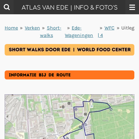
Ga
ATLAS VAN EDE | INFO & FOTO'S
direct
naar
Home
»
Verken
»
Short-
»
Ede-
»
WFC
»
Uitleg
de
walks
Wageningen
| 4
hoofdinhoud