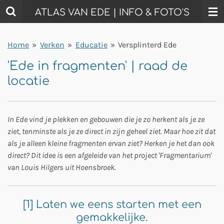
Ga
ATLAS VAN EDE | INFO & FOTO'S
direct
naar
Home
»
Verken
»
Educatie
»
Versplinterd Ede
de
hoofdinhoud
'Ede in fragmenten' | raad de
locatie
In Ede vind je plekken en gebouwen die je zo herkent als je ze
ziet, tenminste als je ze direct in zijn geheel ziet. Maar hoe zit dat
als je alleen kleine fragmenten ervan ziet? Herken je het dan ook
direct? Dit idee is een afgeleide van het project 'Fragmentarium'
van Louis Hilgers uit Hoensbroek.
[1] Laten we eens starten met een
gemakkelijke.