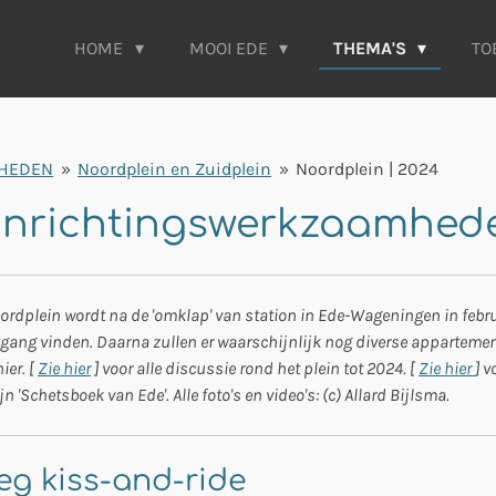
HOME
MOOI EDE
THEMA'S
TO
HEDEN
»
Noordplein en Zuidplein
»
Noordplein | 2024
rinrichtingswerkzaamhed
oordplein wordt na de 'omklap' van station in Ede-Wageningen in febru
rtgang vinden. Daarna zullen er waarschijnlijk nog diverse apparte
ier. [
Zie hier
] voor alle discussie rond het plein tot 2024. [
Zie hier
] v
n 'Schetsboek van Ede'. Alle foto's en video's: (c) Allard Bijlsma.
eg kiss-and-ride