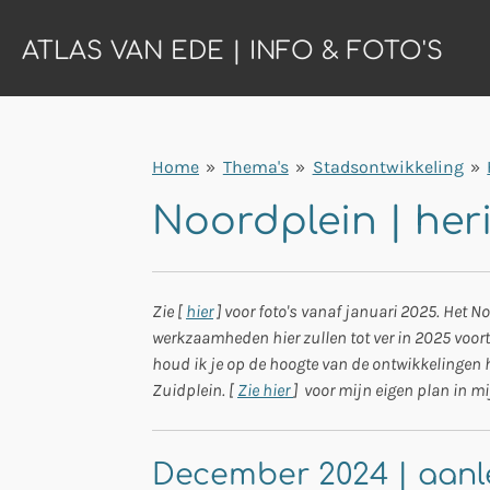
Ga
ATLAS VAN EDE | INFO & FOTO'S
direct
naar
de
hoofdinhoud
Home
»
Thema's
»
Stadsontwikkeling
»
Noordplein | he
Zie [
hier
] voor foto's vanaf januari 2025. Het N
werkzaamheden hier zullen tot ver in 2025 voo
houd ik je op de hoogte van de ontwikkelingen h
Zuidplein. [
Zie hier
] voor mijn eigen plan in mij
December 2024 | aanl