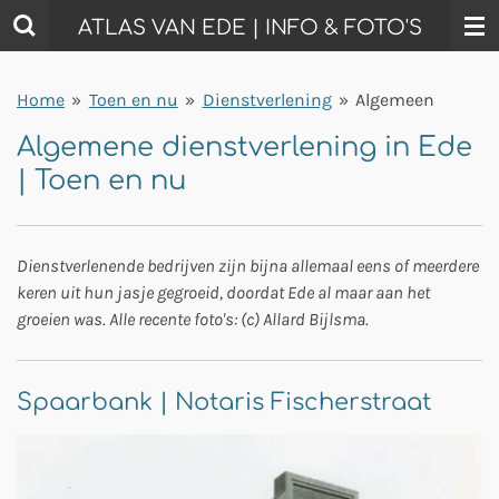
Ga
ATLAS VAN EDE | INFO & FOTO'S
direct
naar
Home
»
Toen en nu
»
Dienstverlening
»
Algemeen
de
hoofdinhoud
Algemene dienstverlening in Ede
| Toen en nu
Dienstverlenende bedrijven zijn bijna allemaal eens of meerdere
keren uit hun jasje gegroeid, doordat Ede al maar aan het
groeien was. Alle recente foto's: (c) Allard Bijlsma.
Spaarbank | Notaris Fischerstraat