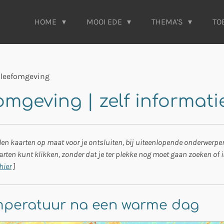
HOME
MOOI EDE
THEMA'S
TO
 leefomgeving
omgeving | zelf informat
llen kaarten op maat voor je ontsluiten, bij uiteenlopende onderwerpen
aarten kunt klikken, zonder dat je ter plekke nog moet gaan zoeken of
hier
]
mperatuur na een warme dag