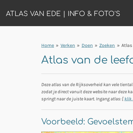
Ga
ATLAS VAN EDE | INFO & FOTO'S
direct
naar
de
hoofdinhoud
Home
»
Verken
»
Doen
»
Zoeken
»
Atlas
Atlas van de leef
Deze atlas van de Rijksoverheid kan vele tienta
zodat je direct vanuit deze website naar deze k
springt naar de juiste kaart. Ingang atlas: [
klik 
Voorbeeld: Gevoelste