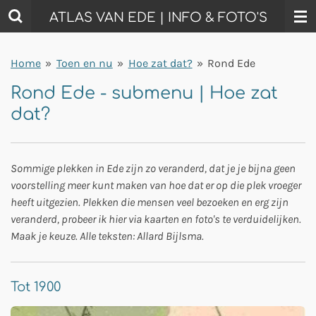
Ga
ATLAS VAN EDE | INFO & FOTO'S
direct
naar
Home
»
Toen en nu
»
Hoe zat dat?
»
Rond Ede
de
hoofdinhoud
Rond Ede - submenu | Hoe zat
dat?
Sommige plekken in Ede zijn zo veranderd, dat je je bijna geen
voorstelling meer kunt maken van hoe dat er op die plek vroeger
heeft uitgezien. Plekken die mensen veel bezoeken en erg zijn
veranderd, probeer ik hier via kaarten en foto's te verduidelijken.
Maak je keuze. Alle teksten: Allard Bijlsma.
Tot 1900