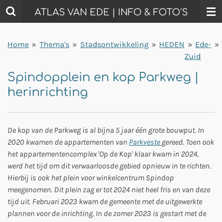
Ga
ATLAS VAN EDE | INFO & FOTO'S
direct
naar
Home
»
Thema's
»
Stadsontwikkeling
»
HEDEN
»
Ede-
»
de
Zuid
hoofdinhoud
Spindopplein en kop Parkweg |
herinrichting
De kop van de Parkweg is al bijna 5 jaar één grote bouwput. In
2020 kwamen de appartementen van
Parkveste
gereed. Toen ook
het appartementencomplex 'Op de Kop' klaar kwam in 2024,
werd het tijd om dit verwaarloosde gebied opnieuw in te richten.
Hierbij is ook het plein voor winkelcentrum Spindop
meegenomen. Dit plein zag er tot 2024 niet heel fris en van deze
tijd uit. Februari 2023 kwam de gemeente met de uitgewerkte
plannen voor de inrichting. In de zomer 2023 is gestart met de