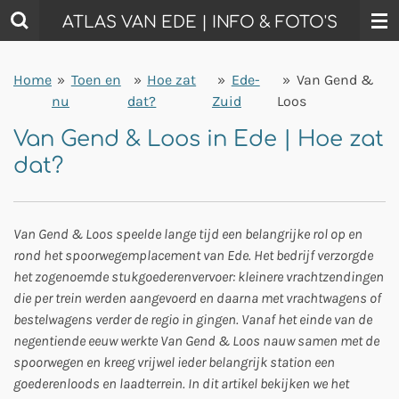
Ga
ATLAS VAN EDE | INFO & FOTO'S
direct
naar
Home
»
Toen en
»
Hoe zat
»
Ede-
»
Van Gend &
de
nu
dat?
Zuid
Loos
hoofdinhoud
Van Gend & Loos in Ede | Hoe zat
dat?
Van Gend & Loos
speelde lange tijd een belangrijke rol op en
rond het spoorwegemplacement van
Ede
. Het bedrijf verzorgde
het zogenoemde stukgoederenvervoer: kleinere vrachtzendingen
die per trein werden aangevoerd en daarna met vrachtwagens of
bestelwagens verder de regio in gingen. Vanaf het einde van de
negentiende eeuw werkte Van Gend & Loos nauw samen met de
spoorwegen en kreeg vrijwel ieder belangrijk station een
goederenloods en laadterrein. In dit artikel bekijken we het