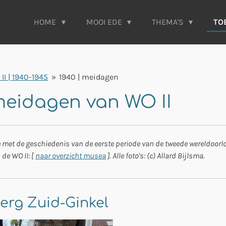
HOME
MOOI EDE
THEMA'S
TO
II | 1940-1945
»
1940 | meidagen
 meidagen van WO II
 met de geschiedenis van de eerste periode van de tweede wereldoorlo
de WO II: [
naar overzicht musea
]. Alle foto's: (c) Allard Bijlsma.
erg Zuid-Ginkel