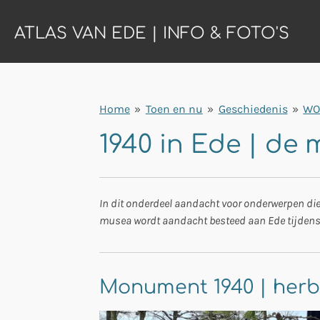
Ga
ATLAS VAN EDE | INFO & FOTO'S
direct
naar
de
hoofdinhoud
Home
»
Toen en nu
»
Geschiedenis
»
WO 
1940 in Ede | de
In dit onderdeel aandacht voor onderwerpen die
musea wordt aandacht besteed aan Ede tijdens 
Monument 1940 | herb