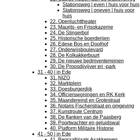
Stationsweg | even | huis voor huis
Stationsweg | oneven | huis voor
huis
22. Openluchttheater
23. Maurits- en Frisokazerne
24. De Stingerbol
25. Historische boerderijen
26. Edese Bos en Doolhof
27. Onderwijsboulevard
28. De Kolkakkerbuurt
29. De nieuwe bedrijventerreinen
30. De Proosdijvijver en -park
31 - 40 | in Ede
31. NIZO
32. Marktplein
33. Doesburgerdijk
34. Officierswoningen en RK Kerk
35. Maandereind en Grotestraat
36. Notaris Fischerstraat en omgeving
37. Kunstroute Centrum
38. De flanken van de Paasberg
39. Poortwachter en geluidswal
40. Platform Militaire Historie
41 - 50 | in Ede
41. Begraafplaats Asakkerweg