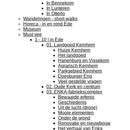
In Bennekom
In Lunteren
In Otterlo
Wandelingen - short walks
Horeca - in en rond Ede
Museum
Must see
1 - 10 | in Ede
01. Landgoed Kernhem
Huize Kernhem
Het landgoed
Hanenburg en Vissekom
Agrarisch Kernhem
Parkgebied Kernhem
Doesburger Eng
Veel gestelde vragen
02. Oude Kerk en centrum
03. ENKA-fabriekscomplex
Bewaarde erfenis
Geschiedenis
Uit de lucht (drone)
Mooie elementen
Onder de grond
Renovatie en nieuwbouw
Het verhaal van Enka