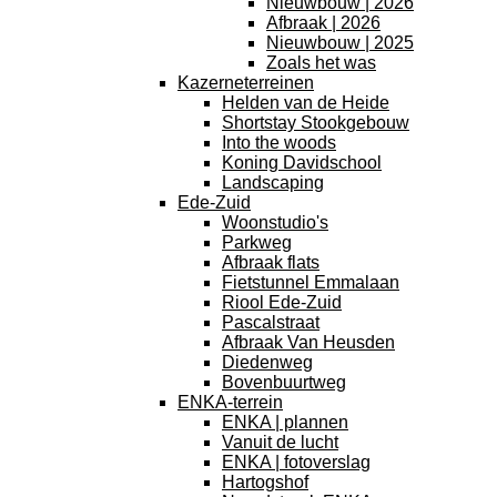
Nieuwbouw | 2026
Afbraak | 2026
Nieuwbouw | 2025
Zoals het was
Kazerneterreinen
Helden van de Heide
Shortstay Stookgebouw
Into the woods
Koning Davidschool
Landscaping
Ede-Zuid
Woonstudio's
Parkweg
Afbraak flats
Fietstunnel Emmalaan
Riool Ede-Zuid
Pascalstraat
Afbraak Van Heusden
Diedenweg
Bovenbuurtweg
ENKA-terrein
ENKA | plannen
Vanuit de lucht
ENKA | fotoverslag
Hartogshof