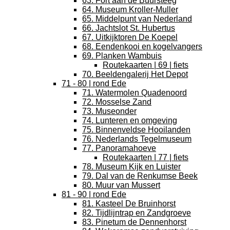
63. Fort aan de Buursteeg
64. Museum Kroller-Muller
65. Middelpunt van Nederland
66. Jachtslot St. Hubertus
67. Uitkijktoren De Koepel
68. Eendenkooi en kogelvangers
69. Planken Wambuis
Routekaarten | 69 | fiets
70. Beeldengalerij Het Depot
71 - 80 | rond Ede
71. Watermolen Quadenoord
72. Mosselse Zand
73. Museonder
74. Lunteren en omgeving
75. Binnenveldse Hooilanden
76. Nederlands Tegelmuseum
77. Panoramahoeve
Routekaarten | 77 | fiets
78. Museum Kijk en Luister
79. Dal van de Renkumse Beek
80. Muur van Mussert
81 - 90 | rond Ede
81. Kasteel De Bruinhorst
82. Tijdlijntrap en Zandgroeve
83. Pinetum de Dennenhorst