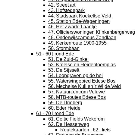
42. Street art
43. Hofstedepark
44. Stadspark Koekeltse Veld
45. Station Ede-Wageningen
46. Het Zwarte Laantje
47. Officierswoningen Klinkenbergerweg
48. Onderwijscampus Zandlaan
49. Kerkenroute 1900-1955
50. Stormbaan
51 - 60 | rond Ede
51. De Zuid-Ginkel
52. Kreelse en Heidebloemplas
53. De Sijsselt
54. Loopgraven op de hei
55. Waterwingebied Edese Bos
56. Mechelse Kuil en 't Wijde Veld
57. Natuurcentrum Veluwe
58. MTB-routes Edese Bos
59. De Drieberg
60. Eder Heide
61 - 70 | rond Ede
61. Celtic Fields Wekerom
62. De Hessenweg
Routekaarten | 62 | fiets