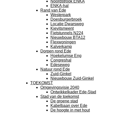
Noordstrook ENKA
ENKA-hal
Rand van Ede
Westerpark
Doesburgerbroek
Locatie Dwarsweg
Kievitsmeent
Fietstunnels N224
Nieuwbouw BTA12
Flexwoningen
Kalverkamp
Dorpen rond Ede
Hoekelumse Eng
Congreshal
Edeseweg
Natuur rond Ede
Zuid-Ginkel
Nieuwbouw Zuid-Ginkel
TOEKOMST
Omgevingsvisie 2040
Ontwikkelkader Ede-Stad
Stad van de toekomst
De groene stad
Kabelbaan over Ede
De hoogte in met hout