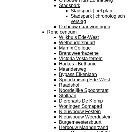
Ombouw Huis Zonneberg
Stadspark
Stadspark | het plan
Stadspark | chronologisch
verslag
Ombouw naar woningen
Rond centrum
Wijkhuis Ede-West
Wethoudersbuurt
Marnix College
Brandweerkazerne
Victoria Vesta-terrein
Harkes - Bethanie
Maanderweg
Bypass Eikenlaan
Spoorkruising Ede-West
Raadshof
Noordelijke Spoorstraat
Slotlaan
Dierenarts De Klomp
Woningen Somapad
Nieuwbouw Festein
Nieuwbouw Weerdestein
Burgemeestersbuurt
Herbouw Maanderzand