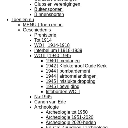
Clubs en verenigingen
Buitensporten
Binnensporten
Toen en nu
MENU | Toen en nu
Geschiedenis
Prehistorie
Tot 1914
WO I | 1914-1918
Interbellum | 1918-1939
WO II | 1940-1945
1940 | meidagen
1942 | Klokkenroof Oude Kerk
1944 | bombardement
1944 | airbornelandingen
1945 | mislukte dropping
1945 | bevrijding
Infoborden WO II
Na 1945
Canon van Ede
Archeologie
Archeologie tot 1950
Archeologie 1951-2020
Archeologie 2020-heden
Eduard Zuurdeeg | archeoloog