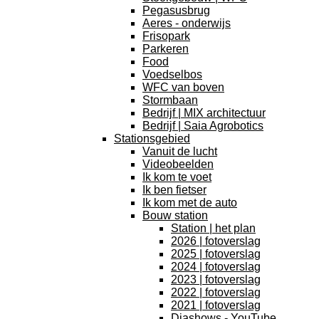
Pegasusbrug
Aeres - onderwijs
Frisopark
Parkeren
Food
Voedselbos
WFC van boven
Stormbaan
Bedrijf | MIX architectuur
Bedrijf | Saia Agrobotics
Stationsgebied
Vanuit de lucht
Videobeelden
Ik kom te voet
Ik ben fietser
Ik kom met de auto
Bouw station
Station | het plan
2026 | fotoverslag
2025 | fotoverslag
2024 | fotoverslag
2023 | fotoverslag
2022 | fotoverslag
2021 | fotoverslag
Diashows - YouTube