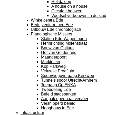
Het dak op
A house on a house
Circulair bouwen
Voedsel verbouwen in de stad
Winkelcentra Ede
Bedrijventerreinen Ede
Uitbouw Ede chronologisch
Planologische Missers
Station Ede-Wageningen
Herinrichting Molenstraat
Bouw van Cultura
Hof van Gelderland
Maanderpoort
Marktplein
Kop Parkweg
Veluwse Proeftuin
Spoorwegovergang Kerkweg
Tunnels spoor Utrecht-Arnhem
Toegang Op ENKA
Tweedeling Ede
Beleid stadsparken
Aanpak openbaar vervoer
Versnipperd beleid
Hoogbouw in Ede
Infrastructuur