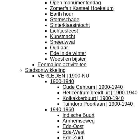
Open monumentendag
Zomerfair Kasteel Hoekelum
Earth hour
Stormschade
Sinterklaasintocht
Lichtjesfeest
Kunstnacht
Sneeuwval
Oudjaar
Ede in de winter
Woest en bijster
Eenmalige activiteiten
Stadsontwikkeling
VERLEDEN | 1900-NU
1900-1940
Oude Centrum | 1900-1940
Het centrum breidt uit | 1900-1940
Kolkakkerbuurt | 1900-1940
Tuindorp Poortlaan | 1900-1940
1940-1960
Indische Buurt
Arnhemseweg
Ede-Oost
Ede-West
Ede-Zuid