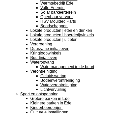
Warmtebedrijf Ede
ValleiEnergie
Solar parkeerterrein
Openbaar vervoer
HSV Moulded Parts
Boodschappen
Lokale producten | eten en drinken
Lokale producten | boerderijwinkels
Lokale producten | uit eten
Vergroening
Duurzame initiatieven
Kringloopwinkels
Buurtiniatieven
Wateropvang
Watermanagement in de buurt
Verontreiniging
Geluidswering
Bodemverontreiniging
Waterverontreiniging
Lichtvervuiling
Sport en ontspanning
Grotere parken in Ede
Kleinere parken in Ede
Kinderboerderijen
Culturele instellingen