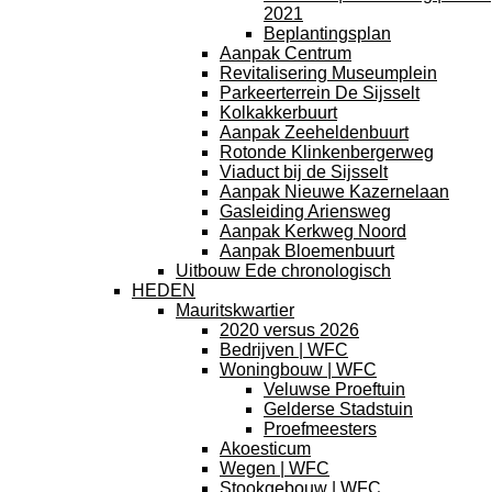
2021
Beplantingsplan
Aanpak Centrum
Revitalisering Museumplein
Parkeerterrein De Sijsselt
Kolkakkerbuurt
Aanpak Zeeheldenbuurt
Rotonde Klinkenbergerweg
Viaduct bij de Sijsselt
Aanpak Nieuwe Kazernelaan
Gasleiding Ariensweg
Aanpak Kerkweg Noord
Aanpak Bloemenbuurt
Uitbouw Ede chronologisch
HEDEN
Mauritskwartier
2020 versus 2026
Bedrijven | WFC
Woningbouw | WFC
Veluwse Proeftuin
Gelderse Stadstuin
Proefmeesters
Akoesticum
Wegen | WFC
Stookgebouw | WFC