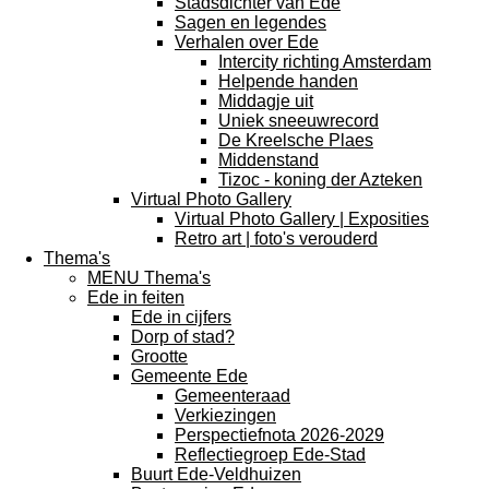
Stadsdichter van Ede
Sagen en legendes
Verhalen over Ede
Intercity richting Amsterdam
Helpende handen
Middagje uit
Uniek sneeuwrecord
De Kreelsche Plaes
Middenstand
Tizoc - koning der Azteken
Virtual Photo Gallery
Virtual Photo Gallery | Exposities
Retro art | foto's verouderd
Thema's
MENU Thema's
Ede in feiten
Ede in cijfers
Dorp of stad?
Grootte
Gemeente Ede
Gemeenteraad
Verkiezingen
Perspectiefnota 2026-2029
Reflectiegroep Ede-Stad
Buurt Ede-Veldhuizen