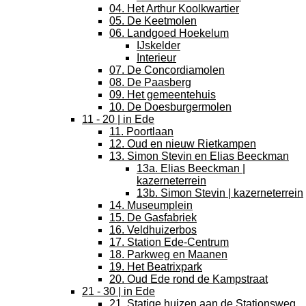
04. Het Arthur Koolkwartier
05. De Keetmolen
06. Landgoed Hoekelum
IJskelder
Interieur
07. De Concordiamolen
08. De Paasberg
09. Het gemeentehuis
10. De Doesburgermolen
11 - 20 | in Ede
11. Poortlaan
12. Oud en nieuw Rietkampen
13. Simon Stevin en Elias Beeckman
13a. Elias Beeckman |
kazerneterrein
13b. Simon Stevin | kazerneterrein
14. Museumplein
15. De Gasfabriek
16. Veldhuizerbos
17. Station Ede-Centrum
18. Parkweg en Maanen
19. Het Beatrixpark
20. Oud Ede rond de Kampstraat
21 - 30 | in Ede
21. Statige huizen aan de Stationsweg