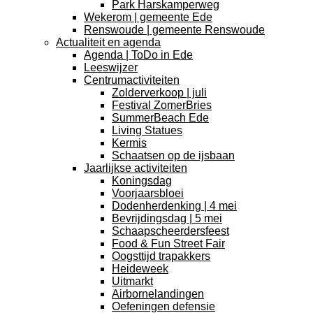
Park Harskamperweg
Wekerom | gemeente Ede
Renswoude | gemeente Renswoude
Actualiteit en agenda
Agenda | ToDo in Ede
Leeswijzer
Centrumactiviteiten
Zolderverkoop | juli
Festival ZomerBries
SummerBeach Ede
Living Statues
Kermis
Schaatsen op de ijsbaan
Jaarlijkse activiteiten
Koningsdag
Voorjaarsbloei
Dodenherdenking | 4 mei
Bevrijdingsdag | 5 mei
Schaapscheerdersfeest
Food & Fun Street Fair
Oogsttijd trapakkers
Heideweek
Uitmarkt
Airbornelandingen
Oefeningen defensie