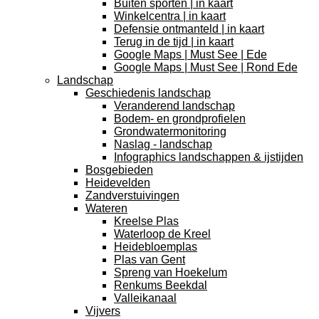
Buiten sporten | in kaart
Winkelcentra | in kaart
Defensie ontmanteld | in kaart
Terug in de tijd | in kaart
Google Maps | Must See | Ede
Google Maps | Must See | Rond Ede
Landschap
Geschiedenis landschap
Veranderend landschap
Bodem- en grondprofielen
Grondwatermonitoring
Naslag - landschap
Infographics landschappen & ijstijden
Bosgebieden
Heidevelden
Zandverstuivingen
Wateren
Kreelse Plas
Waterloop de Kreel
Heidebloemplas
Plas van Gent
Spreng van Hoekelum
Renkums Beekdal
Valleikanaal
Vijvers