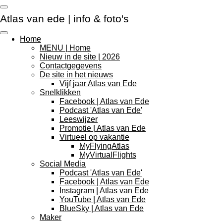
Ga
Atlas van ede | info & foto's
direct
naar
de
Home
hoofdinhoud
MENU | Home
Nieuw in de site | 2026
Contactgegevens
De site in het nieuws
Vijf jaar Atlas van Ede
Snelklikken
Facebook | Atlas van Ede
Podcast 'Atlas van Ede'
Leeswijzer
Promotie | Atlas van Ede
Virtueel op vakantie
MyFlyingAtlas
MyVirtualFlights
Social Media
Podcast 'Atlas van Ede'
Facebook | Atlas van Ede
Instagram | Atlas van Ede
YouTube | Atlas van Ede
BlueSky | Atlas van Ede
Maker