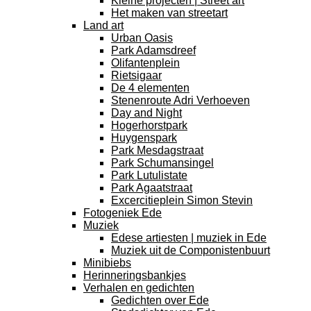
Kleine projecten | Street art
Het maken van streetart
Land art
Urban Oasis
Park Adamsdreef
Olifantenplein
Rietsigaar
De 4 elementen
Stenenroute Adri Verhoeven
Day and Night
Hogerhorstpark
Huygenspark
Park Mesdagstraat
Park Schumansingel
Park Lutulistate
Park Agaatstraat
Excercitieplein Simon Stevin
Fotogeniek Ede
Muziek
Edese artiesten | muziek in Ede
Muziek uit de Componistenbuurt
Minibiebs
Herinneringsbankjes
Verhalen en gedichten
Gedichten over Ede