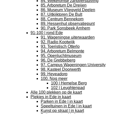
84. Wekeromse zandverstuiving
85. Arboretum De Dreijen
86. Museum Vliegveld Deelen
87. Uitkijktoren De Bult
88. Centrum Bennekom
89. Hessenhut observatiepunt
90. Park Sonsbeek Arnhem
91-100 | rond Ede
91. Wageningse uiterwaarden
92. Radio Kootwijk
93. Toeristisch Otterlo
94. Arboretum Belmonte
95. Openluchtmuseum
96. De Grebbeberg
97. Campus Wageningen University
98. Kasteel Doorwerth
99. Heveadorp
100. Nog meer
100 | Hemelse Berg
102 | Leughtenpad
Alle 100 plekken op de kaart
Plekjes in Ede in kaart
Parken in Ede | in kaart
Speeltuinen in Ede | in kaart
Kunst op straat | in kaart