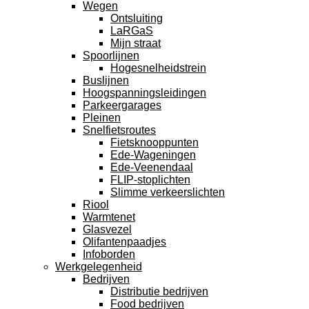
Wegen
Ontsluiting
LaRGaS
Mijn straat
Spoorlijnen
Hogesnelheidstrein
Buslijnen
Hoogspanningsleidingen
Parkeergarages
Pleinen
Snelfietsroutes
Fietsknooppunten
Ede-Wageningen
Ede-Veenendaal
FLIP-stoplichten
Slimme verkeerslichten
Riool
Warmtenet
Glasvezel
Olifantenpaadjes
Infoborden
Werkgelegenheid
Bedrijven
Distributie bedrijven
Food bedrijven