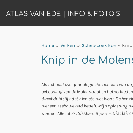
Ga
ATLAS VAN EDE | INFO & FOTO'S
direct
naar
de
hoofdinhoud
Home
»
Verken
»
Schetsboek Ede
»
Knip
Knip in de Molen
Als het hebt over planologische missers van de g
bebouwing van de Molenstraat en het verbreden er
direct duidelijk dat hier iets niet klopt. De be
hier een zeeboulevard betreft. Mijn oplossing hi
Disclaime
worden. Alle foto's: (c) Allard Bijlsma.