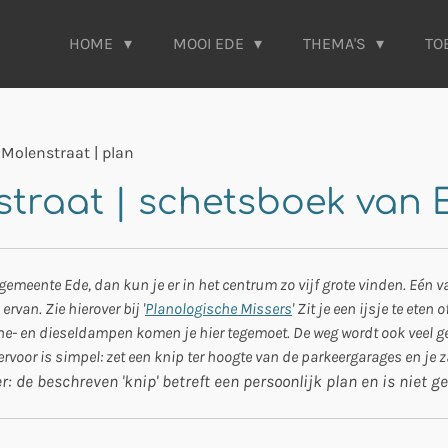
HOME
MOOI EDE
THEMA'S
TO
 Molenstraat | plan
straat | schetsboek van 
emeente Ede, dan kun je er in het centrum zo vijf grote vinden. Eén va
van. Zie hierover bij '
Planologische Missers
' Zit je een ijsje te ete
nzine- en dieseldampen komen je hier tegemoet. De weg wordt ook veel ge
ervoor is simpel: zet een knip ter hoogte van de parkeergarages en je 
r: de beschreven 'knip' betreft een persoonlijk plan en is niet 