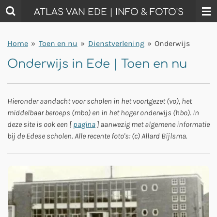
Ga
ATLAS VAN EDE | INFO & FOTO'S
direct
naar
Home
»
Toen en nu
»
Dienstverlening
»
Onderwijs
de
hoofdinhoud
Onderwijs in Ede | Toen en nu
Hieronder aandacht voor scholen in het voortgezet (vo), het
middelbaar beroeps (mbo) en in het hoger onderwijs (hbo). In
deze site is ook een [
pagina
] aanwezig met algemene informatie
bij de Edese scholen. Alle recente foto's: (c) Allard Bijlsma.