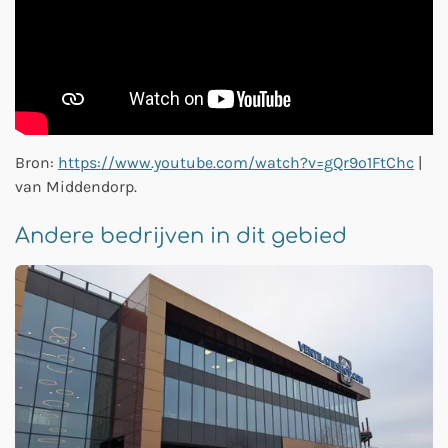
Bron:
https://www.youtube.com/watch?v=gQr9o1FtChc
|
van Middendorp.
Andere bedrijven in dit gebied