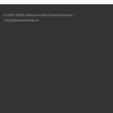
© 2021-2026 | Atlas van Ede | Allard Bijlsma |
Info[at]AtlasvanEde.nl