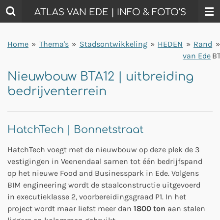
Ga
ATLAS VAN EDE | INFO & FOTO'S
direct
naar
Home
»
Thema's
»
Stadsontwikkeling
»
HEDEN
»
Rand
»
de
van Ede
B
hoofdinhoud
Nieuwbouw BTA12 | uitbreiding
bedrijventerrein
HatchTech | Bonnetstraat
HatchTech voegt met de nieuwbouw op deze plek de 3
vestigingen in Veenendaal samen tot één bedrijfspand
op het nieuwe Food and Businesspark in Ede. Volgens
BIM engineering wordt de staalconstructie uitgevoerd
in executieklasse 2
,
voorbereidingsgraad P1. In het
project wordt maar liefst meer dan
1800 ton
aan stalen