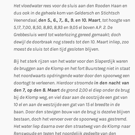
Het vloedwater rees voor de sluis aan den Rooden Haan en
dus ook in de geheele kom van Geldersch en Stichtsch
Veenendaal,
den 5., 6., 7,. 8., 9. en 10. Maart
, tot hoogte van
5,17, 7,00, 8,50, 8,80, 8,93 en 9,05 el boven A.P. 2. De
Grebbesluis werd tot waterlozing gereed gemaakt; doch
dewijl de doorbraak nog steeds tot den 10. Maart inliep, zoo
moest de sluis tot dien tijd gesloten blijven.
Bij het sterk rijzen van het water voor den Slaperdijk waren
de bruggen aan de Klomp en het fort Buursteeg niet in staat
het noordwaarts opdringende water door den spoorweg een
doortogt te verleenen. Hierdoor stroomde
in den nacht van
den 7, op den 8. Maart
de grond 2,00 el diep onder de brug
bij de Klomp weg, en viel daar aan de oostzijde een gat van
10 el en aan de westzijde een gat van 15 el breedte in de
baan. Door den stevigen bouw van de brug is dezelve blijven
bestaan, doch het vervoer over de spoorweg was gestremd.
Het water liep daarna over den straatweg van de Klomp naar
Renswoude en tegen het noordelijk gedeelte van den