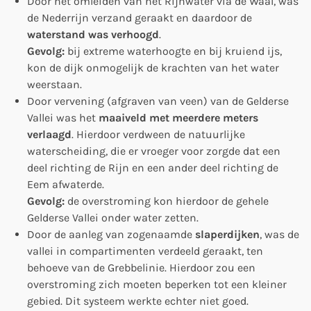
Door het omleiden van het Rijnwater via de Waal, was
de Nederrijn verzand geraakt en daardoor de
waterstand was verhoogd
.
Gevolg:
bij extreme waterhoogte en bij kruiend ijs,
kon de dijk onmogelijk de krachten van het water
weerstaan.
Door vervening (afgraven van veen) van de Gelderse
Vallei was het
maaiveld met meerdere meters
verlaagd
. Hierdoor verdween de natuurlijke
waterscheiding, die er vroeger voor zorgde dat een
deel richting de Rijn en een ander deel richting de
Eem afwaterde.
Gevolg:
de overstroming kon hierdoor de gehele
Gelderse Vallei onder water zetten.
Door de aanleg van zogenaamde
slaperdijken
, was de
vallei in compartimenten verdeeld geraakt, ten
behoeve van de Grebbelinie. Hierdoor zou een
overstroming zich moeten beperken tot een kleiner
gebied. Dit systeem werkte echter niet goed.