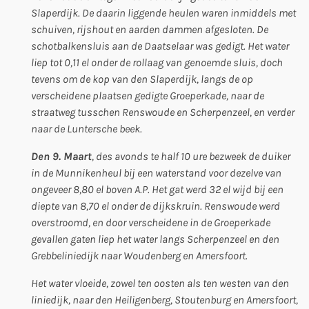
Slaperdijk. De daarin liggende heulen waren inmiddels met
schuiven, rijshout en aarden dammen afgesloten. De
schotbalkensluis aan de Daatselaar was gedigt. Het water
liep tot 0,11 el onder de rollaag van genoemde sluis, doch
tevens om de kop van den Slaperdijk, langs de op
verscheidene plaatsen gedigte Groeperkade, naar de
straatweg tusschen Renswoude en Scherpenzeel, en verder
naar de Luntersche beek.
Den 9. Maart
, des avonds te half 10 ure bezweek de duiker
in de Munnikenheul bij een waterstand voor dezelve van
ongeveer 8,80 el boven A.P. Het gat werd 32 el wijd bij een
diepte van 8,70 el onder de dijkskruin. Renswoude werd
overstroomd, en door verscheidene in de Groeperkade
gevallen gaten liep het water langs Scherpenzeel en den
Grebbeliniedijk naar Woudenberg en Amersfoort.
Het water vloeide, zowel ten oosten als ten westen van den
liniedijk, naar den Heiligenberg, Stoutenburg en Amersfoort,