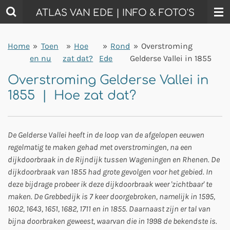
Ga
ATLAS VAN EDE | INFO & FOTO'S
direct
naar
Home
»
Toen
»
Hoe
»
Rond
»
Overstroming
de
en nu
zat dat?
Ede
Gelderse Vallei in 1855
hoofdinhoud
Overstroming Gelderse Vallei in
1855 | Hoe zat dat?
De Gelderse Vallei heeft in de loop van de afgelopen eeuwen
regelmatig te maken gehad met overstromingen, na een
dijkdoorbraak in de Rijndijk tussen Wageningen en Rhenen. De
dijkdoorbraak van 1855 had grote gevolgen voor het gebied. In
deze bijdrage probeer ik deze dijkdoorbraak weer 'zichtbaar' te
maken. De Grebbedijk is 7 keer doorgebroken, namelijk in 1595,
1602, 1643, 1651, 1682, 1711 en in 1855. Daarnaast zijn er tal van
bijna doorbraken geweest, waarvan die in 1998 de bekendste is.