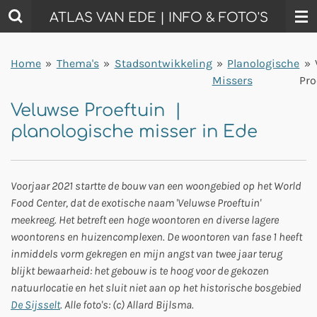
Ga
ATLAS VAN EDE | INFO & FOTO'S
direct
naar
Home
»
Thema's
»
Stadsontwikkeling
»
Planologische
»
de
Missers
Pro
hoofdinhoud
Veluwse Proeftuin |
planologische misser in Ede
Voorjaar 2021 startte de bouw van een woongebied op het World
Food Center, dat de exotische naam 'Veluwse Proeftuin'
meekreeg. Het betreft een hoge woontoren en diverse lagere
woontorens en huizencomplexen. De woontoren van fase 1 heeft
inmiddels vorm gekregen en mijn angst van twee jaar terug
blijkt bewaarheid: het gebouw is te hoog voor de gekozen
natuurlocatie en het sluit niet aan op het historische bosgebied
De Sijsselt
. Alle foto's: (c) Allard Bijlsma.