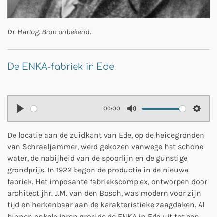
Dr. Hartog. Bron onbekend.
De ENKA-fabriek in Ede
00:00
P
M
S
l
u
e
De locatie aan de zuidkant van Ede, op de heidegronden
a
t
t
van Schraaljammer, werd gekozen vanwege het schone
water, de nabijheid van de spoorlijn en de gunstige
y
e
t
grondprijs. In 1922 begon de productie in de nieuwe
i
fabriek. Het imposante fabriekscomplex, ontworpen door
n
architect jhr. J.M. van den Bosch, was modern voor zijn
g
tijd en herkenbaar aan de karakteristieke zaagdaken. Al
s
binnen enkele jaren groeide de ENKA in Ede uit tot een