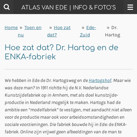
Ga
ATLAS VAN EDE | INFO & FOTO'S
direct
naar
Home
»
Toen en
»
Hoe zat
»
Ede-
»
Dr.
de
nu
dat?
Zuid
Hartog
hoofdinhoud
Hoe zat dat? Dr. Hartog en de
ENKA-fabriek
We hebben in Ede de Dr. Hartogsweg en de
Hartogshof
. Maar wie
was deze man?
In 1911 richtte hij de N.V. Nederlandse
Kunstzijdefabriek op in Arnhem, met als doel kunstzijde­
productie in Nederland mogelijk te maken.
Hartogs had de
ambitie een “model­fabriek” te vestigen, met aandacht niet alleen
voor de productie maar ook voor arbeidsomstandigheden en
sociale voorzieningen. Die fabriek bouwde hij in Ede: de ENKA-
fabriek. Online zijn vrijwel geen afbeeldingen van de man te