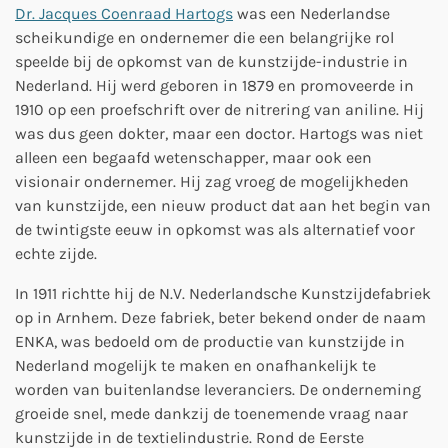
l
u
e
Dr. Jacques Coenraad Hartogs
was een Nederlandse
a
t
t
scheikundige en ondernemer die een belangrijke rol
speelde bij de opkomst van de kunstzijde-industrie in
y
e
t
Nederland. Hij werd geboren in 1879 en promoveerde in
i
1910 op een proefschrift over de nitrering van aniline. Hij
n
was dus geen dokter, maar een doctor. Hartogs was niet
g
alleen een begaafd wetenschapper, maar ook een
s
visionair ondernemer. Hij zag vroeg de mogelijkheden
van kunstzijde, een nieuw product dat aan het begin van
de twintigste eeuw in opkomst was als alternatief voor
echte zijde.
In 1911 richtte hij de N.V. Nederlandsche Kunstzijdefabriek
op in Arnhem. Deze fabriek, beter bekend onder de naam
ENKA, was bedoeld om de productie van kunstzijde in
Nederland mogelijk te maken en onafhankelijk te
worden van buitenlandse leveranciers. De onderneming
groeide snel, mede dankzij de toenemende vraag naar
kunstzijde in de textielindustrie. Rond de Eerste