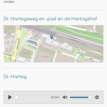
vinden.
Dr. Hartogsweg en -pad en de Hartogshof
Dr. Hartog
00:00
P
M
S