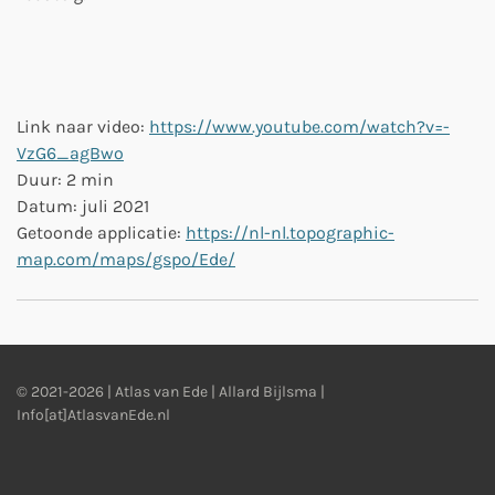
Link naar video:
https://www.youtube.com/watch?v=-
VzG6_agBwo
Duur: 2 min
Datum: juli 2021
Getoonde applicatie:
https://nl-nl.topographic-
map.com/maps/gspo/Ede/
© 2021-2026 | Atlas van Ede | Allard Bijlsma |
Info[at]AtlasvanEde.nl