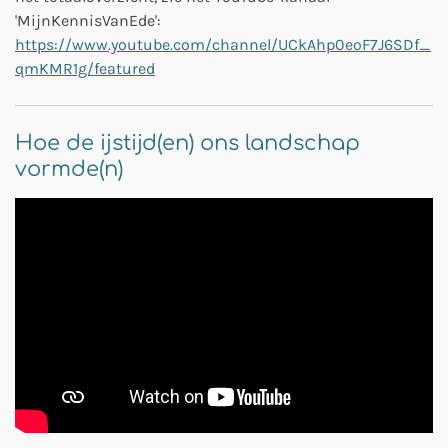
'MijnKennisVanEde':
https://www.youtube.com/channel/UCkAhp0eoF7J6SDf_
qmKMR1g/featured
Hoe de ijstijd(en) ons landschap
vormde(n)