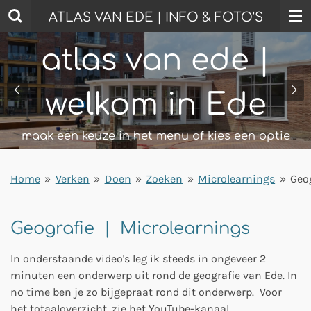
Ga
ATLAS VAN EDE | INFO & FOTO'S
direct
naar
atlas van ede |
de
hoofdinhoud
welkom in Ede
maak een keuze in het menu of kies een optie
Home
»
Verken
»
Doen
»
Zoeken
»
Microlearnings
»
Geo
Geografie | Microlearnings
In onderstaande video's leg ik steeds in ongeveer 2
minuten een onderwerp uit rond de geografie van Ede. In
no time ben je zo bijgepraat rond dit onderwerp. Voor
het totaaloverzicht, zie het YouTube-kanaal