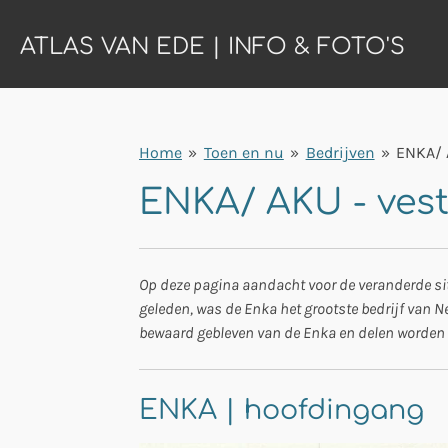
Ga
ATLAS VAN EDE | INFO & FOTO'S
direct
naar
de
hoofdinhoud
Home
»
Toen en nu
»
Bedrijven
»
ENKA/
ENKA/ AKU - vest
Op deze pagina aandacht voor de veranderde situ
geleden, was de Enka het grootste bedrijf van 
bewaard gebleven van de Enka en delen worden en 
ENKA | hoofdingang