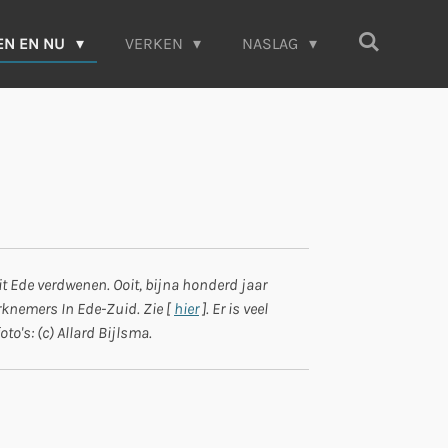
EN EN NU
VERKEN
NASLAG
u
t Ede verdwenen. Ooit, bijna honderd jaar
rknemers In Ede-Zuid. Zie [
hier
]. Er is veel
o's: (c) Allard Bijlsma.