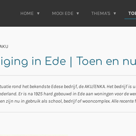
HOME
MOOI EDE
THEMA'S
TO
 AKU
iging in Ede | Toen en n
atie rond het bekendste Edese bedrijf, de AKU/ENKA. Het bedrijf is ui
Nederland. Er is na 1925 hard gebouwd in Ede aan woningen voor de we
zijn nu in gebruik als school, bedrijf of wooncomplex. Alle recente fot