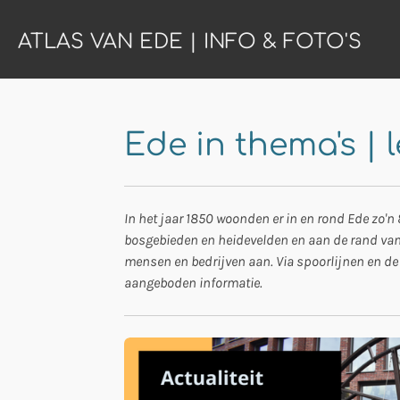
Ga
ATLAS VAN EDE | INFO & FOTO'S
direct
naar
de
hoofdinhoud
Ede in thema's | 
In het jaar 1850 woonden er in en rond Ede zo'n 
bosgebieden en heidevelden en aan de rand van de
mensen en bedrijven aan. Via spoorlijnen en de s
aangeboden informatie.