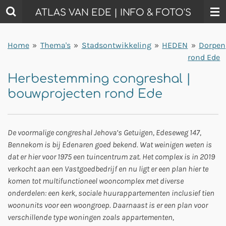
Ga
ATLAS VAN EDE | INFO & FOTO'S
direct
naar
Home
»
Thema's
»
Stadsontwikkeling
»
HEDEN
»
Dorpen
de
rond Ede
hoofdinhoud
Herbestemming congreshal |
bouwprojecten rond Ede
De voormalige congreshal Jehova’s Getuigen, Edeseweg 147,
Bennekom is bij Edenaren goed bekend. Wat weinigen weten is
dat er hier voor 1975 een tuincentrum zat. Het complex is in 2019
verkocht aan een Vastgoedbedrijf en nu ligt er een plan hier te
komen tot multifunctioneel wooncomplex met diverse
onderdelen: een kerk, sociale huurappartementen inclusief tien
woonunits voor een woongroep. Daarnaast is er een plan voor
verschillende type woningen zoals appartementen,