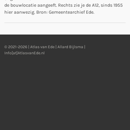
de bouwlocatie aangeeft. Rechts zie je de A12, sinds 1955
hier aanwezig. Bron: Gemeentearchief Ede.
© 2021-2026 | Atlas van Ede | Allard Bijlsma |
Info[at]AtlasvanEde.nl