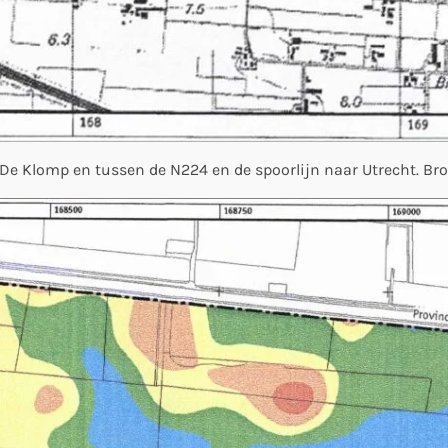
 De Klomp en tussen de N224 en de spoorlijn naar Utrecht. Br