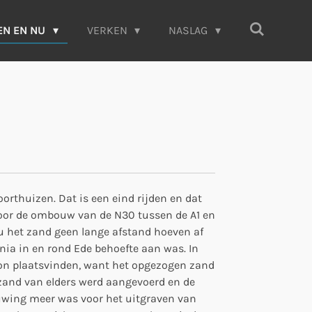
EN EN NU
VERKEN
NASLAG
rthuizen. Dat is een eind rijden en dat
as voor de ombouw van de N30 tussen de A1 en
ou het zand geen lange afstand hoeven af
nia in en rond Ede behoefte aan was. In
 kon plaatsvinden, want het opgezogen zand
t zand van elders werd aangevoerd en de
uwing meer was voor het uitgraven van