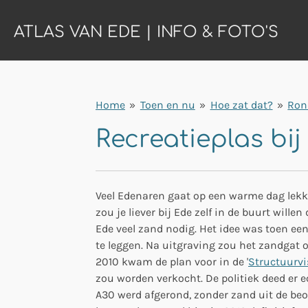
Ga
ATLAS VAN EDE | INFO & FOTO'S
direct
naar
de
hoofdinhoud
Home
»
Toen en nu
»
Hoe zat dat?
»
Ron
Recreatieplas bij
Veel Edenaren gaat op een warme dag lekke
zou je liever bij Ede zelf in de buurt will
Ede veel zand nodig. Het idee was toen ee
te leggen. Na uitgraving zou het zandgat 
2010 kwam de plan voor in de '
Structuurvi
zou worden verkocht. De politiek deed er e
A30 werd afgerond, zonder zand uit de b