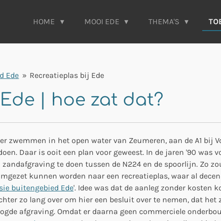
HOME
MOOI EDE
THEMA'S
TO
d Ede
»
Recreatieplas bij Ede
 Ede | hoe zat dat?
r zwemmen in het open water van Zeumeren, aan de A1 bij Voo
en doen. Daar is ooit een plan voor geweest. In de jaren '90 w
n zandafgraving te doen tussen de N224 en de spoorlijn. Zo z
omgezet kunnen worden naar een recreatieplas, waar al decen
sie buitengebied Ede
'. Idee was dat de aanleg zonder kosten
chter zo lang over om hier een besluit over te nemen, dat he
eoogde afgraving. Omdat er daarna geen commerciele onderbo