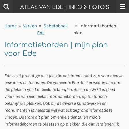
Ga
ATLAS VAN EDE | INFO & FOTO'S
direct
naar
Home
»
Verken
»
Schetsboek
»
Informatieborden |
de
Ede
plan
hoofdinhoud
Informatieborden | mijn plan
voor Ede
Ede bezit prachtige plekjes, die ook interessant zijn voor nieuwe
bewoners en toeristen. De gemeente Ede doet er weinig aan om
die plekken goed in beeld te brengen. Alleen de WO II is goed
voorzien van een reeks informatieborden, op historisch
belangrijke plekken. Ook bij de diverse kunstwerken en
monumenten is meestal wel wat achtergrondinformatie te
vinden. Daarom dit plan om enkele tientallen mooie
informatieborden te plaatsen op plekken die dat verdienen. Ik