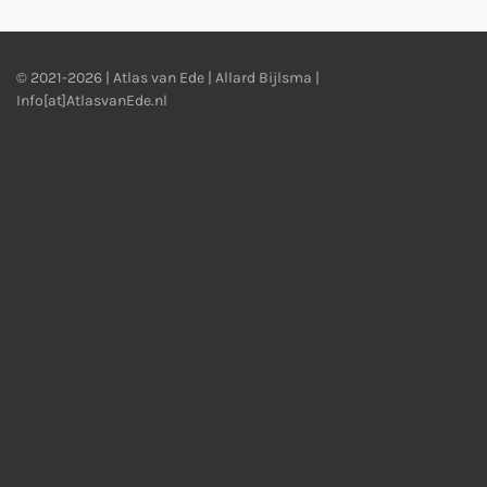
© 2021-2026 | Atlas van Ede | Allard Bijlsma |
Info[at]AtlasvanEde.nl