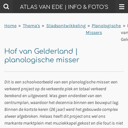
Ga
ATLAS VAN EDE | INFO & FOTO'S
direct
naar
Home
»
Thema's
»
Stadsontwikkeling
»
Planologische
»
de
Missers
va
hoofdinhoud
Gel
Hof van Gelderland |
planologische misser
Dit is een schoolvoorbeeld van een planologische misser: een
verkeerd project op de verkeerde plek en totaal verkeerd
berekend en uitgevoerd. Was geen onderdeel van een
centrumplan, waardoor het decennia binnen een bouwput lag.
Binnen de kortste keren (26 jaar) werd het gebouwde complex
alweer afgebroken. Helaas heeft dit project ons wel ons
markante marktplein met muziekkapel gekost en die fout is niet