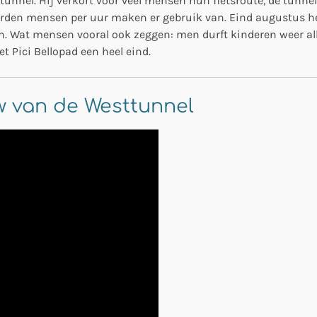
tunnel. Hij verkort voor veel mensen hun fietsroute, de tunnel 
erden mensen per uur maken er gebruik van. Eind augustus h
. Wat mensen vooral ook zeggen: men durft kinderen weer alle
Pici Bellopad een heel eind.
w van de Westtunnel