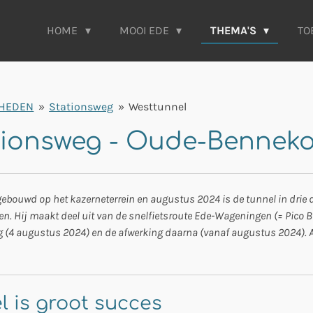
HOME
MOOI EDE
THEMA'S
TO
HEDEN
»
Stationsweg
»
Westtunnel
ationsweg - Oude-Benne
ebouwd op het kazerneterrein en augustus 2024 is de tunnel in drie d
n. Hij maakt deel uit van de snelfietsroute Ede-Wageningen (= Pico Be
(4 augustus 2024) en de afwerking daarna (vanaf augustus 2024). Alle 
l is groot succes