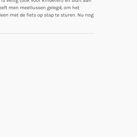
is veilig (ook voor kinderen) en sluit aan
eeft men meetlussen gelegd, om het
en met de fiets op stap te sturen. Nu nog