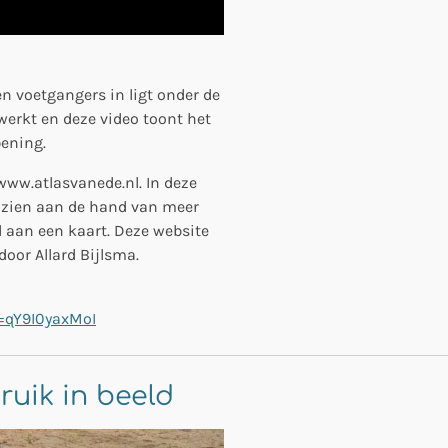
en voetgangers in ligt onder de
werkt en deze video toont het
pening.
www.atlasvanede.nl. In deze
e zien aan de hand van meer
d aan een kaart. Deze website
oor Allard Bijlsma.
=qY9I0yaxMoI
ruik in beeld