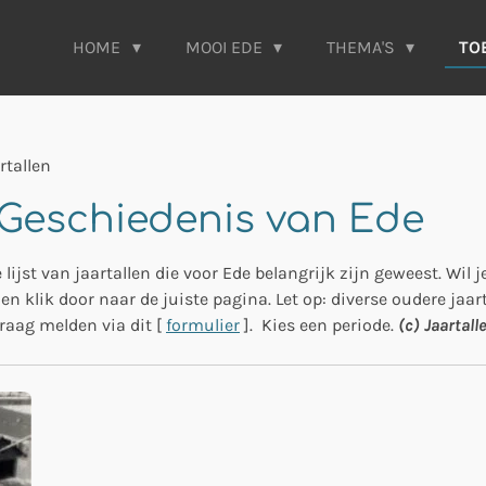
HOME
MOOI EDE
THEMA'S
TO
rtallen
| Geschiedenis van Ede
lijst van jaartallen die voor Ede belangrijk zijn geweest. Wil 
n klik door naar de juiste pagina. Let op: diverse oudere jaart
graag melden via dit [
formulier
]. Kies een periode.
(c) Jaartall