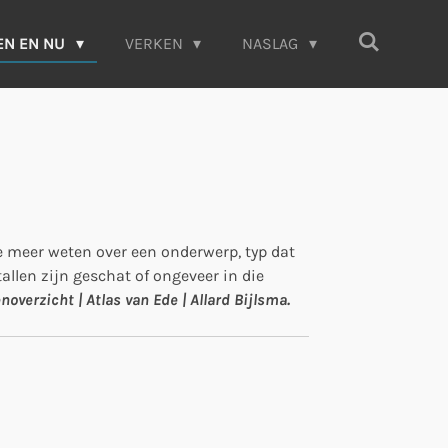
EN EN NU
VERKEN
NASLAG
je meer weten over een onderwerp, typ dat
allen zijn geschat of ongeveer in die
enoverzicht | Atlas van Ede | Allard Bijlsma.