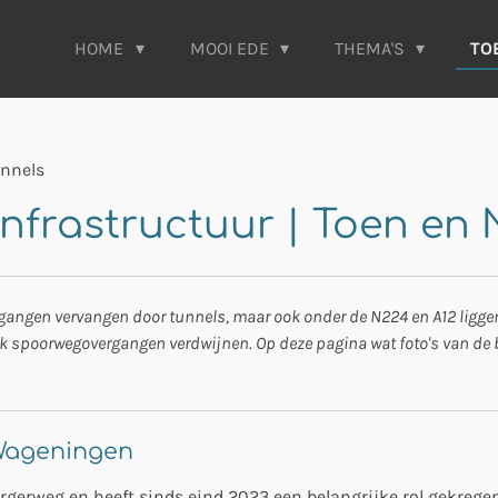
HOME
MOOI EDE
THEMA'S
TO
nnels
infrastructuur | Toen en
gangen vervangen door tunnels, maar ook onder de N224 en A12 liggen t
 spoorwegovergangen verdwijnen. Op deze pagina wat foto's van de bo
-Wageningen
ergerweg en heeft sinds eind 2023 een belangrijke rol gekrege