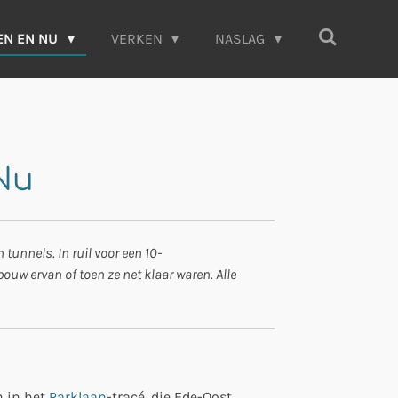
EN EN NU
VERKEN
NASLAG
 Nu
unnels. In ruil voor een 10-
uw ervan of toen ze net klaar waren. Alle
n in het
Parklaan
-tracé, die Ede-Oost