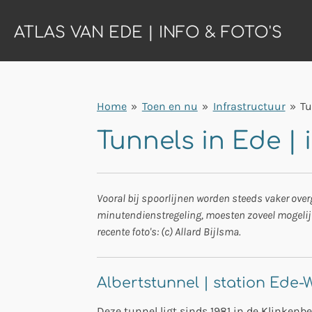
Ga
ATLAS VAN EDE | INFO & FOTO'S
direct
naar
de
hoofdinhoud
Home
»
Toen en nu
»
Infrastructuur
»
Tu
Tunnels in Ede | 
Vooral bij spoorlijnen worden steeds vaker over
minutendienstregeling, moesten zoveel mogelijk
recente foto's: (c) Allard Bijlsma.
Albertstunnel | station Ede
Deze tunnel ligt sinds 1981 in de Klinkenb