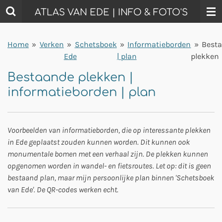
Ga
ATLAS VAN EDE | INFO & FOTO'S
direct
naar
Home
»
Verken
»
Schetsboek
»
Informatieborden
»
Best
de
Ede
| plan
plekken
hoofdinhoud
Bestaande plekken |
informatieborden | plan
Voorbeelden van informatieborden, die op interessante plekken
in Ede geplaatst zouden kunnen worden. Dit kunnen ook
monumentale bomen met een verhaal zijn. De plekken kunnen
opgenomen worden in wandel- en fietsroutes. Let op: dit is geen
bestaand plan, maar mijn persoonlijke plan binnen 'Schetsboek
van Ede'. De QR-codes werken echt.