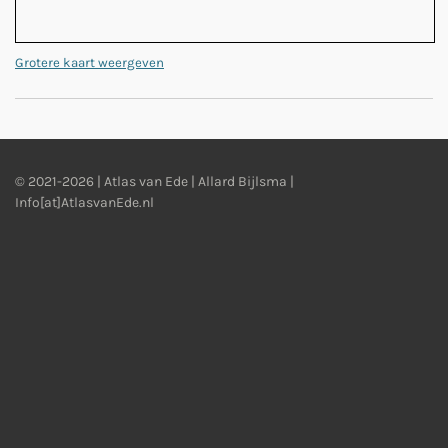
Grotere kaart weergeven
© 2021-2026 | Atlas van Ede | Allard Bijlsma |
Info[at]AtlasvanEde.nl