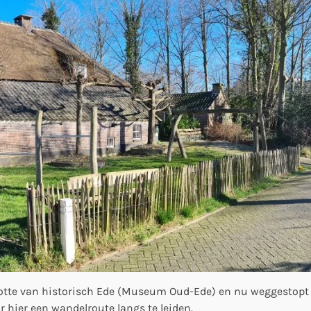
tte van historisch Ede (Museum Oud-Ede) en nu weggestopt a
 hier een wandelroute langs te leiden.