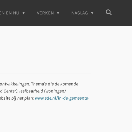
EN EN NU
VERKEN
NASLAG
te ontwikkelingen. Thema's die de komende
od Center), leefbaarheid (woningen/
bsite bij het plan:
www.ede.nl/in-de-gemeente-