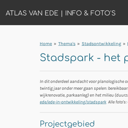
Ga
ATLAS VAN EDE | INFO & FOTO'S
direct
naar
de
hoofdinhoud
Home
»
Thema's
»
Stadsontwikkeling
»
Stadspark - het p
In dit onderdeel aandacht voor planologische o
twintig jaar onder meer gaan spelen: bereikbaar
wijkrenovatie, parkaanleg) en het milieu (duurz
ede/ede-in-ontwikkeling/stadspark
Alle foto's:
Projectgebied