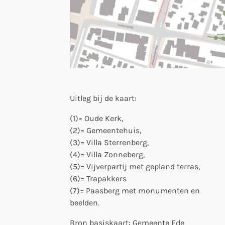
Uitleg bij de kaart:
(1)= Oude Kerk,
(2)= Gemeentehuis,
(3)= Villa Sterrenberg,
(4)= Villa Zonneberg,
(5)= Vijverpartij met gepland terras,
(6)= Trapakkers
(7)= Paasberg met monumenten en
beelden.
Bron basiskaart: Gemeente Ede