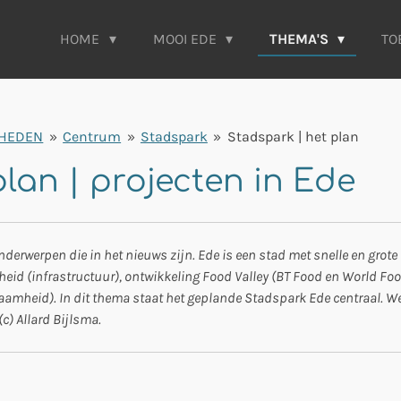
HOME
MOOI EDE
THEMA'S
TO
HEDEN
»
Centrum
»
Stadspark
»
Stadspark | het plan
lan | projecten in Ede
nderwerpen die in het nieuws zijn. Ede is een stad met snelle en gro
heid (infrastructuur), ontwikkeling Food Valley (BT Food en World Fo
aamheid). In dit thema staat het geplande Stadspark Ede centraal. We
 (c) Allard Bijlsma.