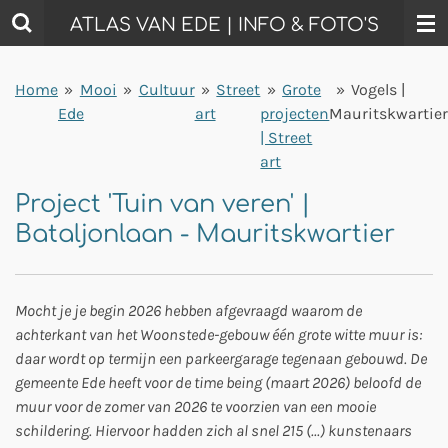
Ga
ATLAS VAN EDE | INFO & FOTO'S
direct
naar
Home
»
Mooi
»
Cultuur
»
Street
»
Grote
»
Vogels |
de
Ede
art
projecten
Mauritskwartie
hoofdinhoud
| Street
art
Project 'Tuin van veren' |
Bataljonlaan - Mauritskwartier
Mocht je je begin 2026 hebben afgevraagd waarom de
achterkant van het Woonstede-gebouw één grote witte muur is:
daar wordt op termijn een parkeergarage tegenaan gebouwd. De
gemeente Ede heeft voor de time being (maart 2026) beloofd de
muur voor de zomer van 2026 te voorzien van een mooie
schildering. Hiervoor hadden zich al snel 215 (...) kunstenaars