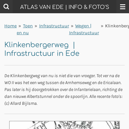
Ga
ATLAS VAN EDE | INFO & FOTO'S
direct
naar
Home
»
Toen
»
Infrastructuur
»
Wegen |
»
Klinkenber
de
en nu
Infrastructuur
hoofdinhoud
Klinkenbergerweg |
Infrastructuur in Ede
De Klinkenbergweg van nu is niet die van vroeger. Tot ver na de
WO II was het een weg tussen de Arnhemseweg en de Ericalaan.
Pas later is hij doorgetrokken over de Infanterielaan, richting de
dan nieuwe Albertstunnel onder de spoorlijn. Alle recente foto's:
(c) Allard Bijlsma.