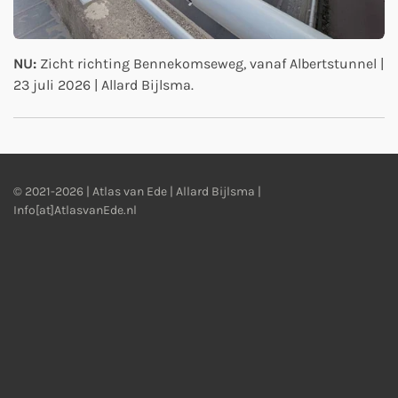
NU:
Zicht richting Bennekomseweg, vanaf Albertstunnel |
23 juli 2026 | Allard Bijlsma.
© 2021-2026 | Atlas van Ede | Allard Bijlsma |
Info[at]AtlasvanEde.nl