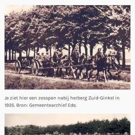
Je ziet hier een zesspan nabij herberg Zuid-Ginkel in
1935. Bron: Gemeentearchief Ede.