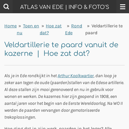
Ga
ATLAS VAN EDE | INFO & FOTO'S
direct
naar
Home
»
Toen en
»
Hoe zat
»
Rond
»
Veldartillerie te
de
nu
dat?
Ede
paard
hoofdinhoud
Veldartillerie te paard vanuit de
kazerne | Hoe zat dat?
Als je in Ede rondkijkt in het
Arthur Koolkwartier
, dan loop je
zeker aan tegen de oude (paarden)stallen van de Edese artillerie.
Al deze stallen zijn mooi gerenoveerd en nu in gebruik voor
wonen en werken. De kazernes hier zijn geopend in 1908, een
aantal jaren voor het begin van de Eerste Wereldoorlog. Na WO II
werden de paarden vervangen door gemotoriseerde
trekoplossingen.
Hoe ging dat in zijn werk, paarden in het leger? Alle