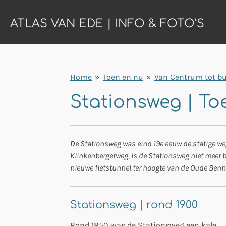
Ga
ATLAS VAN EDE | INFO & FOTO'S
direct
naar
de
hoofdinhoud
Home
»
Toen en nu
»
Van Centrum tot bu
Stationsweg | To
De Stationsweg was eind 19e eeuw de statige we
Klinkenbergerweg, is de Stationsweg niet meer b
nieuwe fietstunnel ter hoogte van de Oude Bennek
Stationsweg | rond 1900
Rond 1850 was de Stationsweg een kale