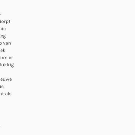
n
-
dorp)
 de
weg
p van
eek
 om er
elukkig
nieuwe
de
t als
.