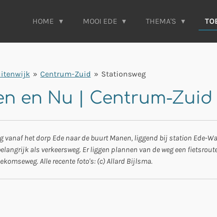
HOME
MOOI EDE
THEMA'S
TO
itenwijk
»
Centrum-Zuid
»
Stationsweg
en en Nu | Centrum-Zuid
g vanaf het dorp Ede naar de buurt Manen, liggend bij station Ede-W
elangrijk als verkeersweg. Er liggen plannen van de weg een fietsrout
omseweg. Alle recente foto's: (c) Allard Bijlsma.