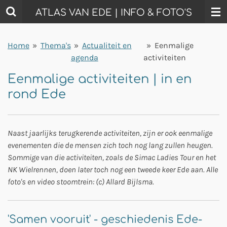
Ga
ATLAS VAN EDE | INFO & FOTO'S
direct
naar
Home
»
Thema's
»
Actualiteit en
»
Eenmalige
de
agenda
activiteiten
hoofdinhoud
Eenmalige activiteiten | in en
rond Ede
Naast jaarlijks terugkerende activiteiten, zijn er ook eenmalige
evenementen die de mensen zich toch nog lang zullen heugen.
Sommige van die activiteiten, zoals de Simac Ladies Tour en het
NK Wielrennen, doen later toch nog een tweede keer Ede aan. Alle
foto's en video stoomtrein: (c) Allard Bijlsma.
'Samen vooruit' - geschiedenis Ede-