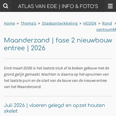
Ga
ATLAS VAN EDE | INFO & FOTO'S
direct
naar
Home
»
Thema's
»
Stadsontwikkeling
»
HEDEN
»
Rond
de
centrum
M
hoofdinhoud
Maanderzand | fase 2 nieuwbouw
entree | 2026
Eind maart 2026 is het laatste stuk af te breken gebouw met de
grond gelijk gemaakt. Wachten is daarna op het opruimen van
het laatste puin en de start van de bouw van de nieuwe entree
van het Maanderzand.
Juli 2026 | vloeren gelegd en opzet houten
skelet