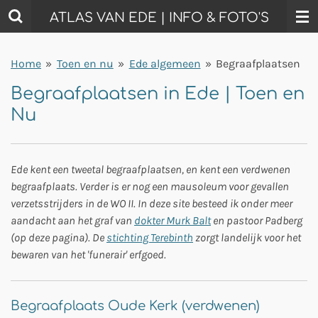
Ga
ATLAS VAN EDE | INFO & FOTO'S
direct
naar
Home
»
Toen en nu
»
Ede algemeen
»
Begraafplaatsen
de
hoofdinhoud
Begraafplaatsen in Ede | Toen en
Nu
Ede kent een tweetal begraafplaatsen, en kent een verdwenen
begraafplaats. Verder is er nog een mausoleum voor gevallen
verzetsstrijders in de WO II. In deze site besteed ik onder meer
aandacht aan het graf van
dokter Murk Balt
en pastoor Padberg
(op deze pagina). De
stichting Terebinth
zorgt landelijk voor het
bewaren van het 'funerair' erfgoed.
Begraafplaats Oude Kerk (verdwenen)