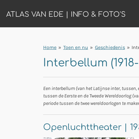
Ga
ATLAS VAN EDE | INFO & FOTO'S
direct
naar
de
hoofdinhoud
Home
»
Toen en nu
»
Geschiedenis
»
Int
Interbellum (1918
Een interbellum (van het Latijnse inter, tussen,
tussen de Eerste en de Tweede Wereldoorlog (va
periode tussen de twee wereldoorlogen te maken h
Openluchttheater | 19