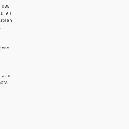
 1936
s 1911
tstaan
.
jdens
ratie
ats.