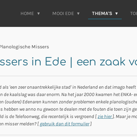
HOME
MOOI EDE
THEMA'S
TO
Planologische Missers
ssers in Ede | een zaak v
d als 'een zeer onaantrekkelijke stad' in Nederland en dat imago heeft
n de kaalslag was daar enorm. Na het jaar 2000 kwamen het ENKA- en 
ogen (oudere) Edenaren kunnen zonder problemen enkele planologisc
aas hebben we anno nu gewoon te dealen met de fouten die toen zijn 
 is de Telefoonweg, die recentelijk is vergroend [
zie hier
]. Maar je m
een misser melden? [
gebruik dan dit formulier
]