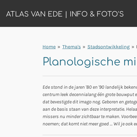
Ga
ATLAS VAN EDE | INFO & FOTO'S
direct
naar
de
hoofdinhoud
Home
»
Thema's
»
Stadsontwikkeling
»
Planologische mi
Ede stond in de jaren '80 en '90 landelijk beken
centrum leek decennialang één grote bouwput e
dat bevestigde dit imago nog. Geboren en get
aan de basis staan van deze interpretatie. Hel
missers nu minder zichtbaar te maken. Voorbeeld
noemen; dat komt niet meer goed ... Wil je ook 