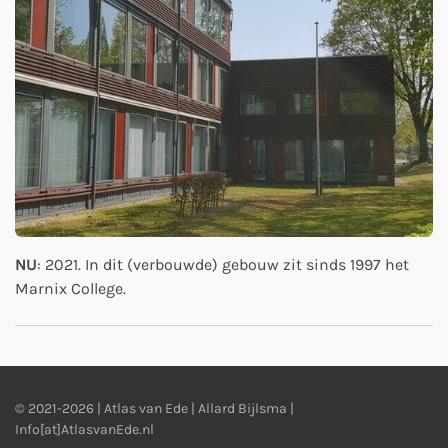
NU
: 2021. In dit (verbouwde) gebouw zit sinds 1997 het
Marnix College.
© 2021-2026 | Atlas van Ede | Allard Bijlsma |
Info[at]AtlasvanEde.nl