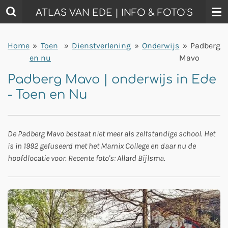
Ga
ATLAS VAN EDE | INFO & FOTO'S
direct
naar
Home
»
Toen
»
Dienstverlening
»
Onderwijs
»
Padberg
de
en nu
Mavo
hoofdinhoud
Padberg Mavo | onderwijs in Ede
- Toen en Nu
De Padberg Mavo bestaat niet meer als zelfstandige school. Het
is in 1992 gefuseerd met het Marnix College en daar nu de
hoofdlocatie voor. Recente foto's: Allard Bijlsma.