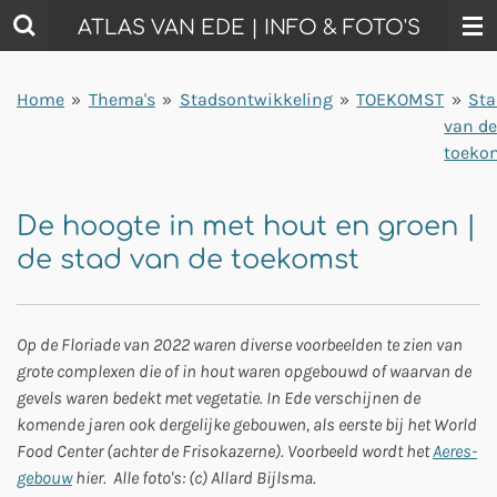
Ga
ATLAS VAN EDE | INFO & FOTO'S
direct
naar
Home
»
Thema's
»
Stadsontwikkeling
»
TOEKOMST
»
Sta
de
van d
hoofdinhoud
toeko
De hoogte in met hout en groen |
de stad van de toekomst
Op de Floriade van 2022 waren diverse voorbeelden te zien van
grote complexen die of in hout waren opgebouwd of waarvan de
gevels waren bedekt met vegetatie. In Ede verschijnen de
komende jaren ook dergelijke gebouwen, als eerste bij het World
Food Center (achter de Frisokazerne). Voorbeeld wordt het
Aeres-
gebouw
hier. Alle foto's: (c) Allard Bijlsma.