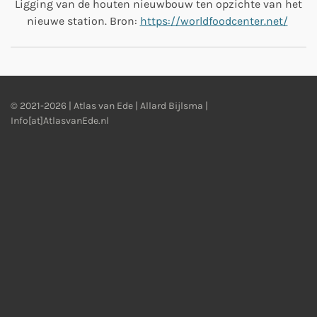
Ligging van de houten nieuwbouw ten opzichte van het
nieuwe station. Bron:
https://worldfoodcenter.net/
© 2021-2026 | Atlas van Ede | Allard Bijlsma |
Info[at]AtlasvanEde.nl