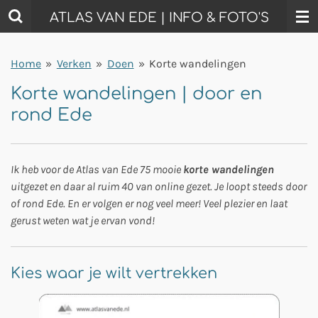
Ga
ATLAS VAN EDE | INFO & FOTO'S
direct
naar
Home
»
Verken
»
Doen
»
Korte wandelingen
de
hoofdinhoud
Korte wandelingen | door en
rond Ede
Ik heb voor de Atlas van Ede 75 mooie
korte wandelingen
uitgezet en daar al ruim 40 van online gezet. Je loopt steeds door
of rond Ede. En er volgen er nog veel meer! Veel plezier en laat
gerust weten wat je ervan vond!
Kies waar je wilt vertrekken