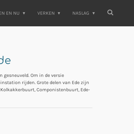
EN EN NU
VERKEN
NASLAG
de
jn gesneuveld. Om in de versie
nstation rijden. Grote delen van Ede zijn
, Kolkakkerbuurt, Componistenbuurt, Ede-