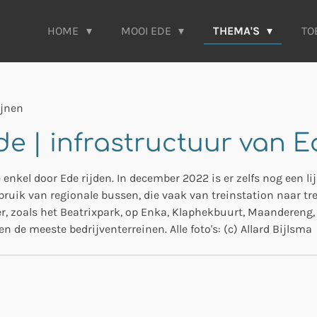
HOME
MOOI EDE
THEMA'S
TO
ijnen
de | infrastructuur van E
 enkel door Ede rijden. In december 2022 is er zelfs nog een li
uik van regionale bussen, die vaak van treinstation naar trei
er, zoals het Beatrixpark, op Enka, Klaphekbuurt, Maandereng
 de meeste bedrijventerreinen. Alle foto's: (c) Allard Bijlsma