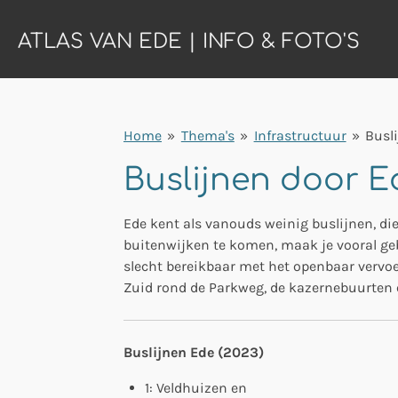
Ga
ATLAS VAN EDE | INFO & FOTO'S
direct
naar
de
hoofdinhoud
Home
»
Thema's
»
Infrastructuur
»
Busl
Buslijnen door E
Ede kent als vanouds weinig buslijnen, die
buitenwijken te komen, maak je vooral gebr
slecht bereikbaar met het openbaar vervo
Zuid rond de Parkweg, de kazernebuurten en
Buslijnen Ede (2023)
1: Veldhuizen en