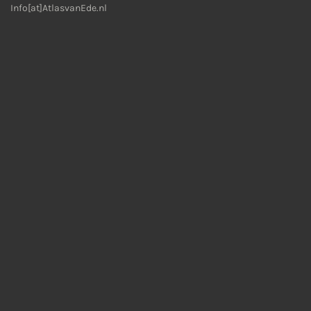
Info[at]AtlasvanEde.nl