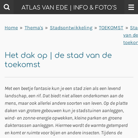
Ga
ATLAS VAN EDE | INFO & FOTO'S
direct
naar
Home
»
Thema's
»
Stadsontwikkeling
»
TOEKOMST
»
Sta
de
van d
hoofdinhoud
toeko
Het dak op | de stad van de
toekomst
Met een beetje fantasie kun je een stad zien als een levend
landschap, een rif. Dat biedt niet alleen onderkomen aan de
mens, maar ook allerlei andere soorten van leven. Op de platte
daken van grotere gebouwen kun je stadstuinen aanleggen,
wind- en zonne-energie opwekken, kleine parken en groene
dakterrassen aanleggen. Hiermee wordt de warmte getemperd
en komt er ruimte voor bijen en andere insecten. Tijdens de