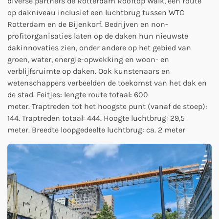
diverse partners de Rotterdam Rooftop Walk, een route
op dakniveau inclusief een luchtbrug tussen WTC
Rotterdam en de Bijenkorf. Bedrijven en non-
profitorganisaties laten op de daken hun nieuwste
dakinnovaties zien, onder andere op het gebied van
groen, water, energie-opwekking en woon- en
verblijfsruimte op daken. Ook kunstenaars en
wetenschappers verbeelden de toekomst van het dak en
de stad.
Feitjes: lengte route totaal: 600
meter.
Traptreden tot het hoogste punt (vanaf de stoep):
144.
Traptreden totaal: 444.
Hoogte luchtbrug: 29,5
meter.
Breedte loopgedeelte luchtbrug: ca. 2 meter