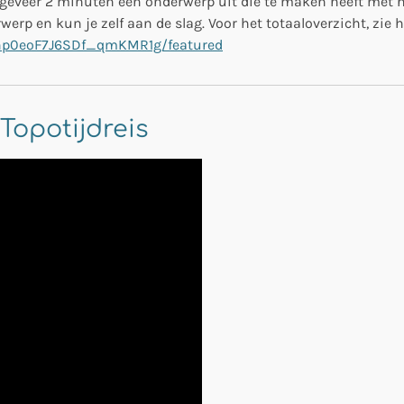
ongeveer 2 minuten een onderwerp uit die te maken heeft met h
werp en kun je zelf aan de slag. Voor het totaaloverzicht, zie 
hp0eoF7J6SDf_qmKMR1g/featured
Topotijdreis