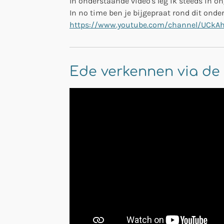
In onderstaande video's leg ik steeds in 
In no time ben je bijgepraat rond dit onder
https://www.youtube.com/channel/UCkA
Ede verkennen via de 