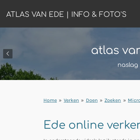
Ga
ATLAS VAN EDE | INFO & FOTO'S
direct
naar
de
hoofdinhoud
atlas va
naslag 
Home
»
Verken
»
Doen
»
Zoeken
»
Micr
Ede online verk