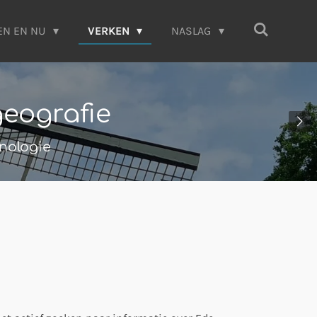
EN EN NU
VERKEN
NASLAG
geografie
anologie