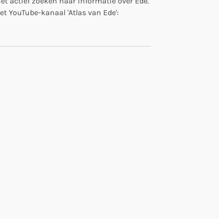
et actief zoeken naar informatie over Ede.
het YouTube-kanaal 'Atlas van Ede':